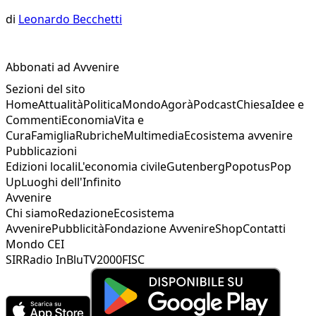
di
Leonardo Becchetti
Abbonati ad Avvenire
Sezioni del sito
Home
Attualità
Politica
Mondo
Agorà
Podcast
Chiesa
Idee e
Commenti
Economia
Vita e
Cura
Famiglia
Rubriche
Multimedia
Ecosistema avvenire
Pubblicazioni
Edizioni locali
L'economia civile
Gutenberg
Popotus
Pop
Up
Luoghi dell'Infinito
Avvenire
Chi siamo
Redazione
Ecosistema
Avvenire
Pubblicità
Fondazione Avvenire
Shop
Contatti
Mondo CEI
SIR
Radio InBlu
TV2000
FISC