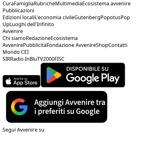
Cura
Famiglia
Rubriche
Multimedia
Ecosistema avvenire
Pubblicazioni
Edizioni locali
L'economia civile
Gutenberg
Popotus
Pop
Up
Luoghi dell'Infinito
Avvenire
Chi siamo
Redazione
Ecosistema
Avvenire
Pubblicità
Fondazione Avvenire
Shop
Contatti
Mondo CEI
SIR
Radio InBlu
TV2000
FISC
Segui Avvenire su