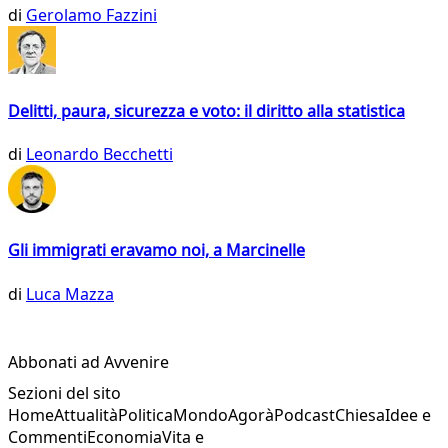
di
Gerolamo Fazzini
Delitti, paura, sicurezza e voto: il diritto alla statistica
di
Leonardo Becchetti
Gli immigrati eravamo noi, a Marcinelle
di
Luca Mazza
Abbonati ad Avvenire
Sezioni del sito
Home
Attualità
Politica
Mondo
Agorà
Podcast
Chiesa
Idee e
Commenti
Economia
Vita e