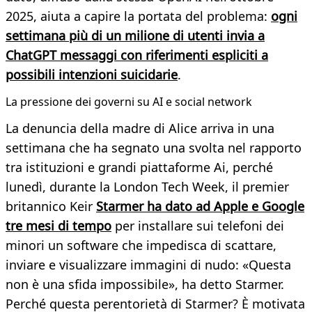
2025, aiuta a capire la portata del problema:
ogni
settimana più di un milione di utenti invia a
ChatGPT messaggi con riferimenti espliciti a
possibili intenzioni suicidarie
.
La pressione dei governi su AI e social network
La denuncia della madre di Alice arriva in una
settimana che ha segnato una svolta nel rapporto
tra istituzioni e grandi piattaforme Ai, perché
lunedì, durante la London Tech Week, il premier
britannico Keir
Starmer ha dato ad Apple e Google
tre mesi di tempo
per installare sui telefoni dei
minori un software che impedisca di scattare,
inviare e visualizzare immagini di nudo: «Questa
non è una sfida impossibile», ha detto Starmer.
Perché questa perentorietà di Starmer? È motivata