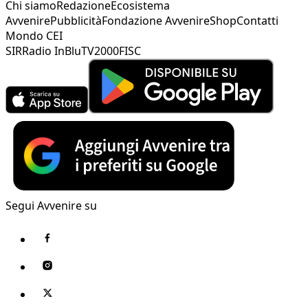
Chi siamo
Redazione
Ecosistema
Avvenire
Pubblicità
Fondazione Avvenire
Shop
Contatti
Mondo CEI
SIR
Radio InBlu
TV2000
FISC
Segui Avvenire su