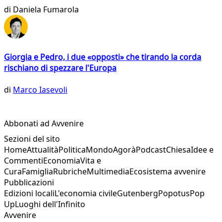
di
Daniela Fumarola
Giorgia e Pedro, i due «opposti» che tirando la corda
rischiano di spezzare l'Europa
di
Marco Iasevoli
Abbonati ad Avvenire
Sezioni del sito
Home
Attualità
Politica
Mondo
Agorà
Podcast
Chiesa
Idee e
Commenti
Economia
Vita e
Cura
Famiglia
Rubriche
Multimedia
Ecosistema avvenire
Pubblicazioni
Edizioni locali
L'economia civile
Gutenberg
Popotus
Pop
Up
Luoghi dell'Infinito
Avvenire