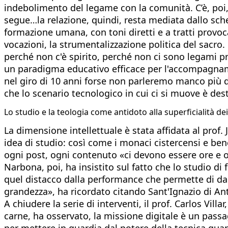
indebolimento del legame con la comunità. C’è, poi, u
segue…la relazione, quindi, resta mediata dallo scher
formazione umana, con toni diretti e a tratti provocat
vocazioni, la strumentalizzazione politica del sacro
perché non c'è spirito, perché non ci sono legami
un paradigma educativo efficace per l'accompagnamen
nel giro di 10 anni forse non parleremo manco più di
che lo scenario tecnologico in cui ci si muove è d
Lo studio e la teologia come antidoto alla superficialità de
La dimensione intellettuale è stata affidata al pro
idea di studio: così come i monaci cistercensi e bene
ogni post, ogni contenuto «ci devono essere ore e 
Narbona, poi, ha insistito sul fatto che lo studio di
quel distacco dalla performance che permette di dar
grandezza», ha ricordato citando Sant'Ignazio di Ant
A chiudere la serie di interventi, il prof. Carlos Vill
carne, ha osservato, la missione digitale è un passa
per mettere in guardia dal potere della tecnica 