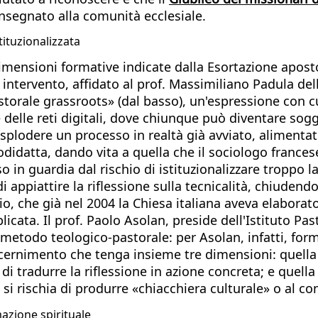
onsegnato alla comunità ecclesiale.
tituzionalizzata
 dimensioni formative indicate dalla Esortazione apost
mo intervento, affidato al prof. Massimiliano Padula d
storale grassroots» (dal basso), un'espressione con cu
 delle reti digitali, dove chiunque può diventare sogg
splodere un processo in realtà già avviato, alimentat
idatta, dando vita a quella che il sociologo frances
 in guardia dal rischio di istituzionalizzare troppo 
di appiattire la riflessione sulla tecnicalità, chiuden
io, che già nel 2004 la Chiesa italiana aveva elaborato
cata. Il prof. Paolo Asolan, preside dell'Istituto P
 metodo teologico-pastorale: per Asolan, infatti, forma
cernimento che tenga insieme tre dimensioni: quella ka
 tradurre la riflessione in azione concreta; e quella c
 si rischia di produrre «chiacchiera culturale» o al c
mazione spirituale