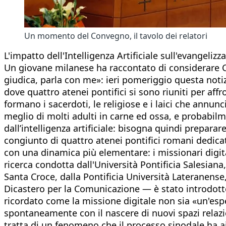
Un momento del Convegno, il tavolo dei relatori
L'impatto dell'Intelligenza Artificiale sull'evangelizz
Un giovane milanese ha raccontato di considerare C
giudica, parla con me»: ieri pomeriggio questa notiz
dove quattro atenei pontifici si sono riuniti per aff
formano i sacerdoti, le religiose e i laici che annu
meglio di molti adulti in carne ed ossa, e probabil
dall’intelligenza artificiale: bisogna quindi prepar
congiunto di quattro atenei pontifici romani dedicat
con una dinamica più elementare: i missionari digita
ricerca condotta dall'Università Pontificia Salesiana
Santa Croce, dalla Pontificia Università Lateranense, 
Dicastero per la Comunicazione — è stato introdotto
ricordato come la missione digitale non sia «un'es
spontaneamente con il nascere di nuovi spazi relazi
tratta di un fenomeno che il processo sinodale ha a