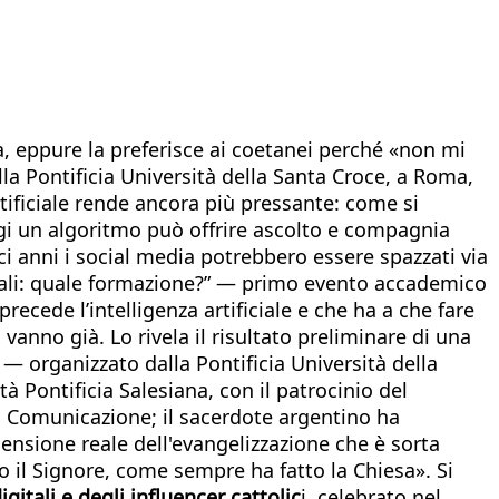
, eppure la preferisce ai coetanei perché «non mi
la Pontificia Università della Santa Croce, a Roma,
rtificiale rende ancora più pressante: come si
Oggi un algoritmo può offrire ascolto e compagnia
i anni i social media potrebbero essere spazzati via
igitali: quale formazione?” — primo evento accademico
cede l’intelligenza artificiale e che ha a che fare
anno già. Lo rivela il risultato preliminare di una
 — organizzato dalla Pontificia Università della
à Pontificia Salesiana, con il patrocinio del
a Comunicazione; il sacerdote argentino ha
nsione reale dell'evangelizzazione che è sorta
o il Signore, come sempre ha fatto la Chiesa». Si
gitali e degli influencer cattolic
i, celebrato nel