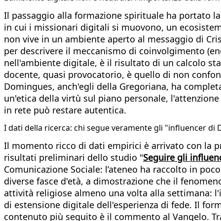
Il passaggio alla formazione spirituale ha portato la
in cui i missionari digitali si muovono, un ecosistem
non vive in un ambiente aperto al messaggio di Cris
per descrivere il meccanismo di coinvolgimento (eng
nell'ambiente digitale, è il risultato di un calcolo st
docente, quasi provocatorio, è quello di non confonde
Domingues, anch'egli della Gregoriana, ha completato
un'etica della virtù sul piano personale, l'attenzione
in rete può restare autentica.
I dati della ricerca: chi segue veramente gli "influencer di 
Il momento ricco di dati empirici è arrivato con la p
risultati preliminari dello studio "
Seguire gli influen
Comunicazione Sociale: l’ateneo ha raccolto in poco p
diverse fasce d'età, a dimostrazione che il fenomeno 
attività religiose almeno una volta alla settimana:
di estensione digitale dell'esperienza di fede. Il form
contenuto più seguito è il commento al Vangelo. Tra 