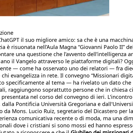
azione
hatGPT il suo migliore amico: sa che è una macchina
ia è risuonata nell’Aula Magna “Giovanni Paolo II” del
rontare una questione che l’avvento dell’intelligenza a
nciano il Vangelo attraverso le piattaforme digitali? 
mente — come ha osservato uno dei relatori — fra diec
are chi evangelizza in rete. Il convegno “Missionari d
o specificamente al tema — ha rivelato un dato che pre
li, raggiungono soprattutto persone che in chiesa ci v
, presentata nel corso del convegno di ieri. L'incontro
dalla Pontificia Università Gregoriana e dall'Universit
 da Mons. Lucio Ruiz, segretario del Dicastero per l
perienza comunicativa recente o di moda, ma una dime
onali dove i cristiani si sono mossi ed hanno espress
iutato a riconoscere e che il
Giubileo dei missionari di