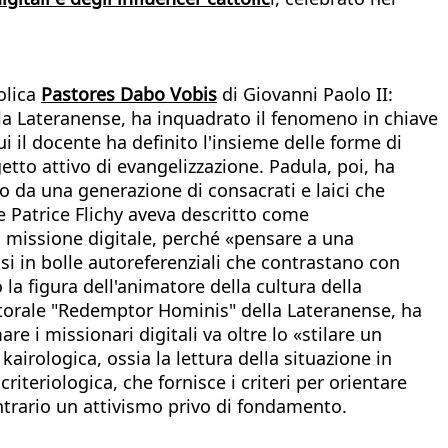
olica
Pastores Dabo Vobis
di Giovanni Paolo II:
ella Lateranense, ha inquadrato il fenomeno in chiave
i il docente ha definito l'insieme delle forme di
etto attivo di evangelizzazione. Padula, poi, ha
o da una generazione di consacrati e laici che
e Patrice Flichy aveva descritto come
la missione digitale, perché «pensare a una
dosi in bolle autoreferenziali che contrastano con
 la figura dell'animatore della cultura della
astorale "Redemptor Hominis" della Lateranense, ha
re i missionari digitali va oltre lo «stilare un
irologica, ossia la lettura della situazione in
riteriologica, che fornisce i criteri per orientare
ontrario un attivismo privo di fondamento.