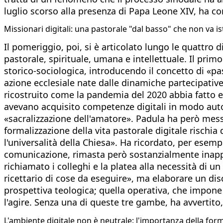
luglio scorso alla presenza di Papa Leone XIV, ha c
Missionari digitali: una pastorale "dal basso" che non va is
Il pomeriggio, poi, si è articolato lungo le quattro
pastorale, spirituale, umana e intellettuale. Il pri
storico-sociologica, introducendo il concetto di «pa
azione ecclesiale nate dalle dinamiche partecipative
ricostruito come la pandemia del 2020 abbia fatto e
avevano acquisito competenze digitali in modo autod
«sacralizzazione dell'amatore». Padula ha però messo
formalizzazione della vita pastorale digitale rischia 
l'universalità della Chiesa». Ha ricordato, per esemp
comunicazione, rimasta però sostanzialmente inappli
richiamato i colleghi e la platea alla necessità di un
ricettario di cose da eseguire», ma elaborare un dis
prospettiva teologica; quella operativa, che impone di
l'agire. Senza una di queste tre gambe, ha avvertito,
L'ambiente digitale non è neutrale: l'importanza della for