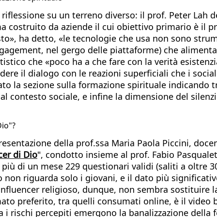
 riflessione su un terreno diverso: il prof. Peter Lah 
a costruito da aziende il cui obiettivo primario è il p
to», ha detto, «le tecnologie che usa non sono strume
agement, nel gergo delle piattaforme) che alimenta l
atistico che «poco ha a che fare con la verità esistenzia
re il dialogo con le reazioni superficiali che i social
 la sezione sulla formazione spirituale indicando tre
 al contesto sociale, e infine la dimensione del silenz
Dio"?
resentazione della prof.ssa Maria Paola Piccini, docen
cer di Dio
", condotto insieme al prof. Fabio Pasqualet
iù di un mese 229 questionari validi (saliti a oltre 30
non riguarda solo i giovani, e il dato più significativ
 l'influencer religioso, dunque, non sembra sostituir
ato preferito, tra quelli consumati online, è il video br
i rischi percepiti emergono la banalizzazione della f