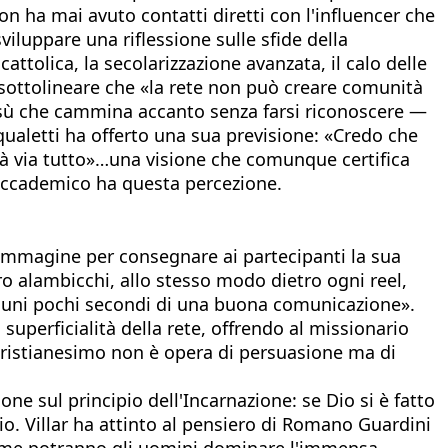
on ha mai avuto contatti diretti con l'influencer che
viluppare una riflessione sulle sfide della
cattolica, la secolarizzazione avanzata, il calo delle
r sottolineare che «la rete non può creare comunità
esù che cammina accanto senza farsi riconoscere —
qualetti ha offerto una sua previsione: «Credo che
erà via tutto»…una visione che comunque certifica
 accademico ha questa percezione.
'immagine per consegnare ai partecipanti la sua
oro alambicchi, allo stesso modo dietro ogni reel,
lcuni pochi secondi di una buona comunicazione».
 superficialità della rete, offrendo al missionario
cristianesimo non è opera di persuasione ma di
sione sul principio dell'Incarnazione: se Dio si è fatto
o. Villar ha attinto al pensiero di Romano Guardini
ome potranno gli uomini dominare l'immensa