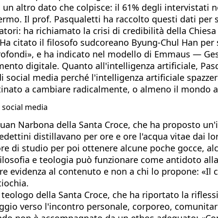
n altro dato che colpisce: il 61% degli intervistati n
mo. Il prof. Pasqualetti ha raccolto questi dati per s
ori: ha richiamato la crisi di credibilità della Chiesa 
. Ha citato il filosofo sudcoreano Byung-Chul Han pe
 profondi», e ha indicato nel modello di Emmaus — G
to digitale. Quanto all'intelligenza artificiale, Pas
 social media perché l'intelligenza artificiale spazz
estinato a cambiare radicalmente, o almeno il mondo
i social media
f. Juan Narbona della Santa Croce, che ha proposto un
dettini distillavano per ore e ore l'acqua vitae dai l
ore di studio per poi ottenere alcune poche gocce, a
 filosofia e teologia può funzionare come antidoto alla
e evidenza al contenuto e non a chi lo propone: «Il 
iochia.
ar, teologo della Santa Croce, che ha riportato la rifles
ggio verso l'incontro personale, corporeo, comunitari
quando non è accompagnato da un ethos adeguato: «C