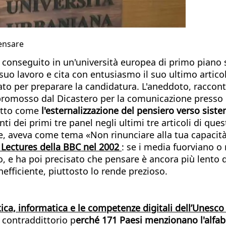
pensare
conseguito in un'università europea di primo piano sc
 suo lavoro e cita con entusiasmo il suo ultimo artico
to per preparare la candidatura. L'aneddoto, raccont
romosso dal Dicastero per la comunicazione presso la
ritto come
l'esternalizzazione del pensiero verso sist
ti dei primi tre panel negli ultimi tre articoli di qu
one, aveva come tema «Non rinunciare alla tua capacit
 Lectures della BBC nel 2002
: se i media fuorviano o 
, e ha poi precisato che pensare è ancora più lento de
efficiente, piuttosto lo rende prezioso.
atica, informatica e le competenze digitali dell’Unesc
 contraddittorio p
erché 171 Paesi menzionano l'alfab