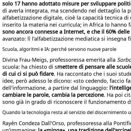
solo 17 hanno adottato misure per sviluppare polit
di averla integrata, ma scendendo nel dettaglio la 
alfabetizzazione digitale, cioè la capacità tecnica d
inserito la materia nei curricula; in Africa lo hanno
sono ancora connesse a Internet, e che il 60% del
avanzato: lì l'alfabetizzazione mediatica si insegna fi
Scuola, algoritmi e IA: perché servono nuove parole
Divina Frau-Meigs, professoressa emerita alla
Sorbo
scuola: ha chiesto di s
mettere di pensare alle scuol
di cui ci si può fidare
. Ha raccontato che i suoi stude
idee, però adesso le dicono: «sto cedendo, faccio fare
dell'informazione, a partire dal linguaggio:
l'intelli
cambiare le parole, cambia la percezione
. Ha poi ci
sono già in grado di riconoscere il funzionamento di
Quando la tecnologia resta al servizio del discernimento
Rayén Condeza Dall'Orso, professoressa alla Pontifici
un'immagine:
la «minga», una tradizione dell'arcipel