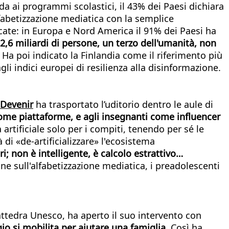
da ai programmi scolastici, il 43% dei Paesi dichiara
fabetizzazione mediatica con la semplice
rcate: in Europa e Nord America il 91% dei Paesi ha
2,6 miliardi di persone, un terzo dell'umanità, non
. Ha poi indicato la Finlandia come il riferimento più
agli indici europei di resilienza alla disinformazione.
 Devenir
ha trasportato l’uditorio dentro le aule di
come piattaforme, e agli insegnanti come influencer
 artificiale solo per i compiti, tenendo per sé le
 di «de-artificializzare» l'ecosistema
ri; non è intelligente, è calcolo estrattivo…
ne sull'alfabetizzazione mediatica, i preadolescenti
cattedra Unesco, ha aperto il suo intervento con
gio si mobilita per aiutare una famiglia.
Così ha