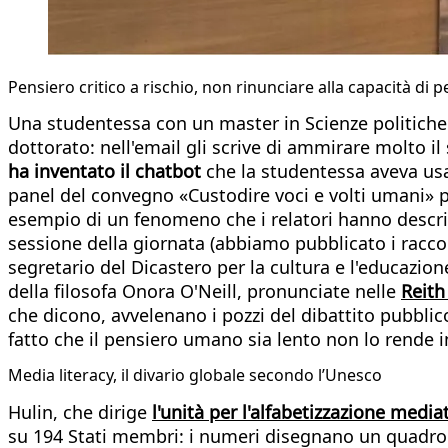
Pensiero critico a rischio, non rinunciare alla capacità di 
Una studentessa con un master in Scienze politiche 
dottorato: nell'email gli scrive di ammirare molto il
ha inventato il chatbot
che la studentessa aveva usa
panel del convegno «Custodire voci e volti umani» p
esempio di un fenomeno che i relatori hanno desc
sessione della giornata (abbiamo pubblicato i raccon
segretario del Dicastero per la cultura e l'educazi
della filosofa Onora O'Neill, pronunciate nelle
Reith
che dicono, avvelenano i pozzi del dibattito pubblico
fatto che il pensiero umano sia lento non lo rende in
Media literacy, il divario globale secondo l’Unesco
Hulin, che dirige
l'unità per l'alfabetizzazione medi
su 194 Stati membri: i numeri disegnano un quadro