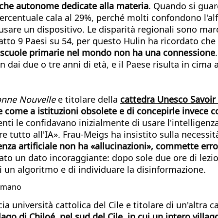
iche autonome dedicate alla materia
. Quando si guar
percentuale cala al 29%, perché molti confondono l'al
i usare un dispositivo. Le disparità regionali sono ma
 fatto 9 Paesi su 54, per questo Hulin ha ricordato che
le scuole primarie nel mondo non ha una connessione
n dai due o tre anni di età, e il Paese risulta in cima 
nne Nouvelle
e titolare della
cattedra Unesco Savoir
e come a istituzioni obsolete e di concepirle invece 
nti le confidavano inizialmente di usare l'intelligenza
 tutto all'IA». Frau-Meigs ha insistito sulla necessità
genza artificiale non ha «allucinazioni», commette erro
tato un dato incoraggiante: dopo sole due ore di lezio
 un algoritmo e di individuare la disinformazione.
 umano
a università cattolica del Cile e titolare di un'altra 
ago di Chiloé, nel sud del Cile, in cui un intero villag