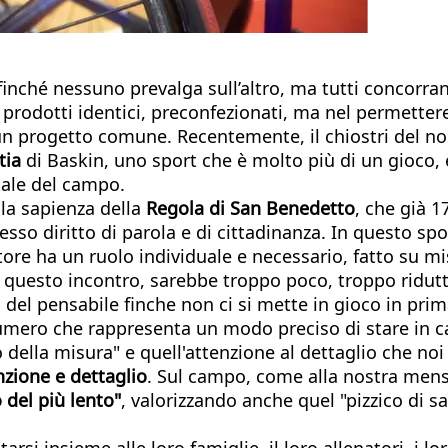
affinché nessuno prevalga sull’altro, ma tutti concorr
e prodotti identici, preconfezionati, ma nel permetter
di un progetto comune. Recentemente, il chiostri del 
tia
di Baskin, uno sport che è molto più di un gioco,
tale del campo.
 la sapienza della
Regola di San Benedetto
, che già 1
stesso diritto di parola e di cittadinanza. In questo s
tore ha un ruolo individuale e necessario, fatto su mi
ia questo incontro, sarebbe troppo poco, troppo ridutt
 del pensabile finche non ci si mette in gioco in pri
umero che rappresenta un modo preciso di stare in cam
nso della misura" e quell'attenzione al dettaglio che 
enzione e dettaglio
. Sul campo, come alla nostra mensa
o del più
lento"
, valorizzando anche quel "pizzico di sa
arsi insieme alle loro famiglie, il loro allenatori, i 