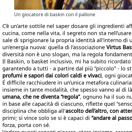
Un giocatore di baskin con il pallone
C’è un’arte sottile nel saper dosare gli ingredienti 
cucina, come nella vita, il segreto non sta nell’usar
sale di sprigionare la propria identità all’interno 
un’energia nuova: quella di l’associazione
Virtus Bas
diversità non è uno slogan, ma la regola fondamen
Il Baskin, o basket inclusivo, mi ha subito ricordato
garantendo a tutti - a partire dal più "piccolo" - lo 
profumi e sapori dai colori caldi e vivaci
, ogni gioca
É difficile racchiudere in un’unica metafora culinar
insieme in tante modalità, che spesso vanno al di là
umana
, che ne diventa “regola”
, ognuno ha il suo n
in base alle capacità di ciascuno, riflette quel "se
disciplina che obbliga all'
ascolto dell’altro, con att
primi; si vince solo se si è capaci di
"andare al pass
forza, porta con sé.
Vedere questi ragazzi giocare, stare insieme, raccont