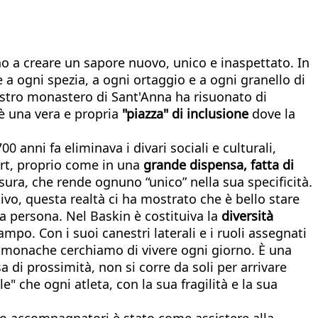
ano a creare un sapore nuovo, unico e inaspettato. In
e a ogni spezia, a ogni ortaggio e a ogni granello di
nostro monastero di Sant'Anna ha risuonato di
 è una vera e propria
"piazza" di inclusione
dove la
700 anni fa eliminava i divari sociali e culturali,
port, proprio come in una
grande
dispensa, fatta di
sura, che rende ognuno “unico” nella sua specificità.
ivo, questa realtà ci ha mostrato che è bello stare
ma persona. Nel Baskin è costituiva la
diversità
po. Con i suoi canestri laterali e i ruoli assegnati
noi monache cerchiamo di vivere ogni giorno. È una
 di prossimità, non si corre da soli per arrivare
le" che ogni atleta, con la sua fragilità e la sua
loro accompagnatori è stato come assistere alla