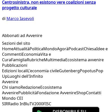
Centrosinistra, non esistono vere coalizioni senza
progetto culturale
di
Marco Iasevoli
Abbonati ad Avvenire
Sezioni del sito
Home
Attualità
Politica
Mondo
Agorà
Podcast
Chiesa
Idee e
Commenti
Economia
Vita e
Cura
Famiglia
Rubriche
Multimedia
Ecosistema avvenire
Pubblicazioni
Edizioni locali
L'economia civile
Gutenberg
Popotus
Pop
Up
Luoghi dell'Infinito
Avvenire
Chi siamo
Redazione
Ecosistema
Avvenire
Pubblicità
Fondazione Avvenire
Shop
Contatti
Mondo CEI
SIR
Radio InBlu
TV2000
FISC