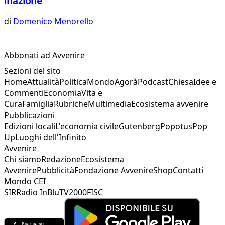
inazione
di
Domenico Menorello
Abbonati ad Avvenire
Sezioni del sito
Home
Attualità
Politica
Mondo
Agorà
Podcast
Chiesa
Idee e
Commenti
Economia
Vita e
Cura
Famiglia
Rubriche
Multimedia
Ecosistema avvenire
Pubblicazioni
Edizioni locali
L'economia civile
Gutenberg
Popotus
Pop
Up
Luoghi dell'Infinito
Avvenire
Chi siamo
Redazione
Ecosistema
Avvenire
Pubblicità
Fondazione Avvenire
Shop
Contatti
Mondo CEI
SIR
Radio InBlu
TV2000
FISC