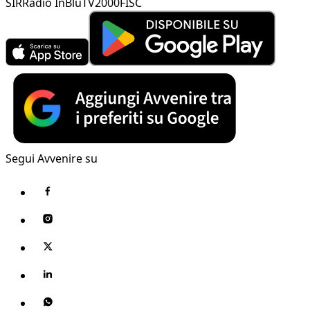
SIR
Radio InBlu
TV2000
FISC
Segui Avvenire su