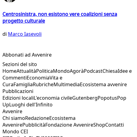
Centrosinistra, non esistono vere coalizioni senza
progetto culturale
di
Marco Iasevoli
Abbonati ad Avvenire
Sezioni del sito
Home
Attualità
Politica
Mondo
Agorà
Podcast
Chiesa
Idee e
Commenti
Economia
Vita e
Cura
Famiglia
Rubriche
Multimedia
Ecosistema avvenire
Pubblicazioni
Edizioni locali
L'economia civile
Gutenberg
Popotus
Pop
Up
Luoghi dell'Infinito
Avvenire
Chi siamo
Redazione
Ecosistema
Avvenire
Pubblicità
Fondazione Avvenire
Shop
Contatti
Mondo CEI