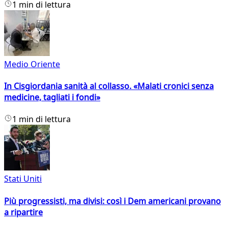
1 min di lettura
Medio Oriente
In Cisgiordania sanità al collasso. «Malati cronici senza
medicine, tagliati i fondi»
1 min di lettura
Stati Uniti
Più progressisti, ma divisi: così i Dem americani provano
a ripartire