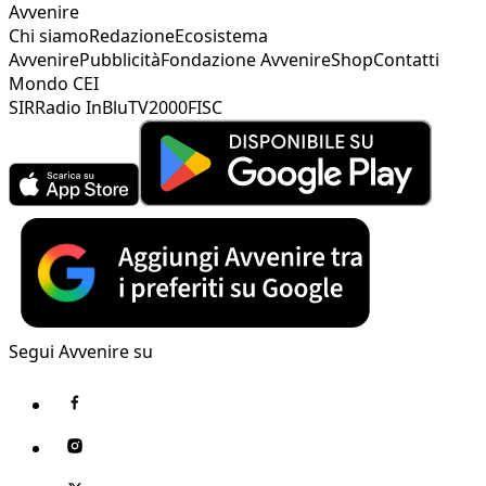
Avvenire
Chi siamo
Redazione
Ecosistema
Avvenire
Pubblicità
Fondazione Avvenire
Shop
Contatti
Mondo CEI
SIR
Radio InBlu
TV2000
FISC
Segui Avvenire su