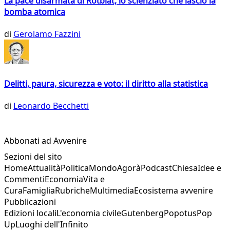
La pace disarmata di Rotblat, lo scienziato che lasciò la
bomba atomica
di
Gerolamo Fazzini
Delitti, paura, sicurezza e voto: il diritto alla statistica
di
Leonardo Becchetti
Abbonati ad Avvenire
Sezioni del sito
Home
Attualità
Politica
Mondo
Agorà
Podcast
Chiesa
Idee e
Commenti
Economia
Vita e
Cura
Famiglia
Rubriche
Multimedia
Ecosistema avvenire
Pubblicazioni
Edizioni locali
L'economia civile
Gutenberg
Popotus
Pop
Up
Luoghi dell'Infinito