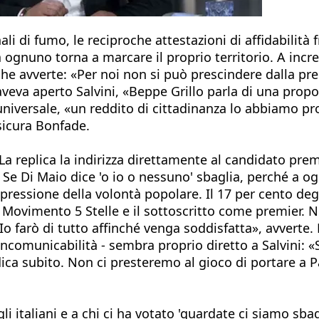
ali di fumo, le reciproche attestazioni di affidabilità
 ognuno torna a marcare il proprio territorio. A incr
 che avverte: «Per noi non si può prescindere dalla p
i aveva aperto Salvini, «Beppe Grillo parla di una p
universale, «un reddito di cittadinanza lo abbiamo pr
sicura Bonfade.
La replica la indirizza direttamente al candidato pre
? Se Di Maio dice 'o io o nessuno' sbaglia, perché a o
essione della volontà popolare. Il 17 per cento degli i
 il Movimento 5 Stelle e il sottoscritto come premie
Io farò di tutto affinché venga soddisfatta», avverte. 
ncomunicabilità - sembra proprio diretto a Salvini: «
o dica subito. Non ci presteremo al gioco di portare a
li italiani e a chi ci ha votato 'guardate ci siamo sbag