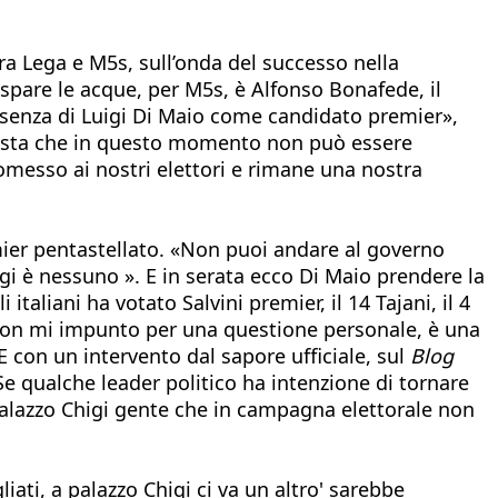
 fra Lega e M5s, sull’onda del successo nella
espare le acque, per M5s, è Alfonso Bonafede, il
resenza di Luigi Di Maio come candidato premier»,
roposta che in questo momento non può essere
omesso ai nostri elettori e rimane una nostra
mier pentastellato. «Non puoi andare al governo
ggi è nessuno ». E in serata ecco Di Maio prendere la
taliani ha votato Salvini premier, il 14 Tajani, il 4
r. Non mi impunto per una questione personale, è una
E con un intervento dal sapore ufficiale, sul
Blog
Se qualche leader politico ha intenzione di tornare
 Palazzo Chigi gente che in campagna elettorale non
liati, a palazzo Chigi ci va un altro' sarebbe