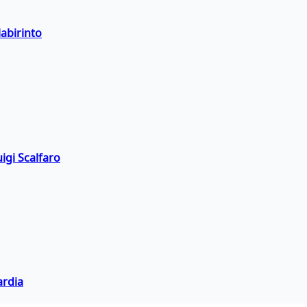
labirinto
igi Scalfaro
ardia