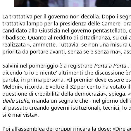
La trattativa per il governo non decolla. Dopo i segn
trattativa lampo per la presidenza delle Camere, ora
candidato alla Giustizia nel governo pentastellato,
ribadisce. Quanto al reddito di cittadinanza, su cu
realizzata », ammette. Tuttavia, se non una misura 
priorità da portare avanti, senza se e senza ma», as
Salvini nel pomeriggio è a registrare
Porta a Porta .
dicendo 'o io o niente' altrimenti che discussione è
parola, in prima persona. «Il premier deve essere espr
Meloni», ricorda. E «oltre il 32 per cento ha votato
questione di credibilità della democrazia», spiega. «
delle stelle,
manda un segnale che - nel giorno dell’i
al passato creando governi istituzionali, tecnici, l
si è mai vista».
Poi all’assemblea dei gruppi rincara la dose: «Dire ag