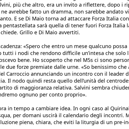
ini, più che altro, era un invito a riflettere, dopo i r
 ne avrebbe fatto un dramma, non sarebbe andato via 
ttanto. E se Di Maio torna ad attaccare Forza Italia con
a pentastellata sarà quella di tener fuori Forza Italia 
hiede. Grillo e Di Maio avvertiti.
 scadenza: «Spero che entro un mese qualcuno possa gi
tutti i nodi che rendono difficile un’intesa che solo
conoscevo bene. Ho scoperto che nel M5s ci sono persone
 le due forze premiate dalle urne. «So benissimo che 
del Carroccio annunciando un incontro con il leader d
a. Il nodo quindi resta quello dell’unità del centrod
tito di maggioranza relativa. Salvini sembra chiudere
 andremo ognuno per conto proprio».
cora in tempo a cambiare idea. In ogni caso al Quirina
squa, per domani uscirà il calendario degli incontri.
 soluzione piena, chiara, che eviti la liturgia di un pr