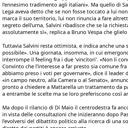
l’ennesimo tradimento agli italiani». Ma quello di Salv
Lega aveva detto che se non fosse toccato a lui non
marca il suo territorio, lui non rinuncia a fare altre
segreto dell’urna, Salvini ribadisce che se la richiest
assolutamente sì», replica a Bruno Vespa che glielo c
Tuttavia Salvini resta ottimista, e indica anche una
possibile». Una giornata, insomma, in cui emergono 
interrompe il feeling fra i due 'vincitori'. «Non li 
Convinto che l’interesse a far presto sia comune fra
abbiamo preso i voti per governare», dice il leader 
«in campo neutro, alla Camera o al Senato», annunci
pronto a chiedere a Mattarella un trattamento da par
a entrambe le scelte ma se loro preferiscono così
Ma dopo il rilancio di Di Maio il centrodestra fa an
in vista delle consultazioni che inizieranno dopo Pa
l’evolversi del dibattito politico alla ricerca di una
diretto dai partiti è ancora arrivato.