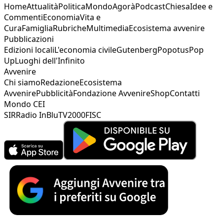
Home
Attualità
Politica
Mondo
Agorà
Podcast
Chiesa
Idee e
Commenti
Economia
Vita e
Cura
Famiglia
Rubriche
Multimedia
Ecosistema avvenire
Pubblicazioni
Edizioni locali
L'economia civile
Gutenberg
Popotus
Pop
Up
Luoghi dell'Infinito
Avvenire
Chi siamo
Redazione
Ecosistema
Avvenire
Pubblicità
Fondazione Avvenire
Shop
Contatti
Mondo CEI
SIR
Radio InBlu
TV2000
FISC