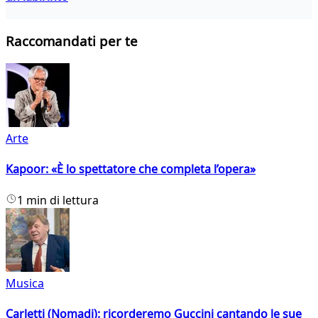
Raccomandati per te
Arte
Kapoor: «È lo spettatore che completa l’opera»
1 min di lettura
Musica
Carletti (Nomadi): ricorderemo Guccini cantando le sue