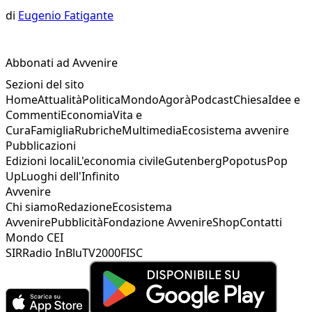
di
Eugenio Fatigante
Abbonati ad Avvenire
Sezioni del sito
Home
Attualità
Politica
Mondo
Agorà
Podcast
Chiesa
Idee e
Commenti
Economia
Vita e
Cura
Famiglia
Rubriche
Multimedia
Ecosistema avvenire
Pubblicazioni
Edizioni locali
L'economia civile
Gutenberg
Popotus
Pop
Up
Luoghi dell'Infinito
Avvenire
Chi siamo
Redazione
Ecosistema
Avvenire
Pubblicità
Fondazione Avvenire
Shop
Contatti
Mondo CEI
SIR
Radio InBlu
TV2000
FISC