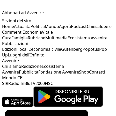
Abbonati ad Avvenire
Sezioni del sito
Home
Attualità
Politica
Mondo
Agorà
Podcast
Chiesa
Idee e
Commenti
Economia
Vita e
Cura
Famiglia
Rubriche
Multimedia
Ecosistema avvenire
Pubblicazioni
Edizioni locali
L'economia civile
Gutenberg
Popotus
Pop
Up
Luoghi dell'Infinito
Avvenire
Chi siamo
Redazione
Ecosistema
Avvenire
Pubblicità
Fondazione Avvenire
Shop
Contatti
Mondo CEI
SIR
Radio InBlu
TV2000
FISC