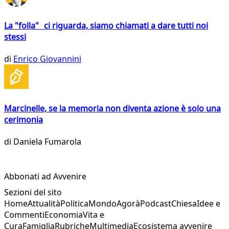
La "folla" ci riguarda, siamo chiamati a dare tutti noi
stessi
di
Enrico Giovannini
Marcinelle, se la memoria non diventa azione è solo una
cerimonia
di
Daniela Fumarola
Abbonati ad Avvenire
Sezioni del sito
Home
Attualità
Politica
Mondo
Agorà
Podcast
Chiesa
Idee e
Commenti
Economia
Vita e
Cura
Famiglia
Rubriche
Multimedia
Ecosistema avvenire