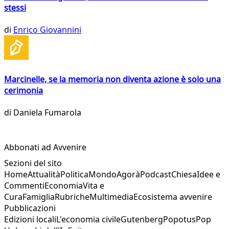
stessi
di
Enrico Giovannini
Marcinelle, se la memoria non diventa azione è solo una
cerimonia
di
Daniela Fumarola
Abbonati ad Avvenire
Sezioni del sito
Home
Attualità
Politica
Mondo
Agorà
Podcast
Chiesa
Idee e
Commenti
Economia
Vita e
Cura
Famiglia
Rubriche
Multimedia
Ecosistema avvenire
Pubblicazioni
Edizioni locali
L'economia civile
Gutenberg
Popotus
Pop