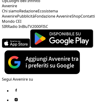
Up
Luoghi dell'Infinito
Avvenire
Chi siamo
Redazione
Ecosistema
Avvenire
Pubblicità
Fondazione Avvenire
Shop
Contatti
Mondo CEI
SIR
Radio InBlu
TV2000
FISC
Segui Avvenire su