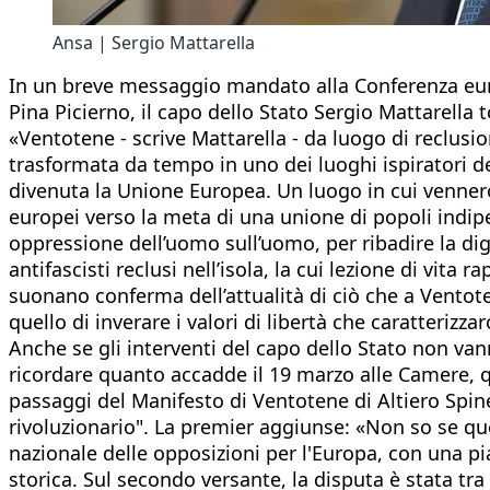
Ansa | Sergio Mattarella
In un breve messaggio mandato alla Conferenza euro
Pina Picierno, il capo dello Stato Sergio Mattarella 
«Ventotene - scrive Mattarella - da luogo di reclusio
trasformata da tempo in uno dei luoghi ispiratori d
divenuta la Unione Europea. Un luogo in cui vennero 
europei verso la meta di una unione di popoli indipend
oppressione dell’uomo sull’uomo, per ribadire la d
antifascisti reclusi nell’isola, la cui lezione di vi
suonano conferma dell’attualità di ciò che a Ventot
quello di inverare i valori di libertà che caratterizza
Anche se gli interventi del capo dello Stato non vann
ricordare quanto accadde il 19 marzo alle Camere, qu
passaggi del Manifesto di Ventotene di Altiero Spinell
rivoluzionario". La premier aggiunse: «Non so se qu
nazionale delle opposizioni per l'Europa, con una pi
storica. Sul secondo versante, la disputa è stata tra 