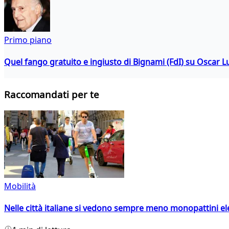
Primo piano
Quel fango gratuito e ingiusto di Bignami (FdI) su Oscar Lu
Raccomandati per te
Mobilità
Nelle città italiane si vedono sempre meno monopattini ele