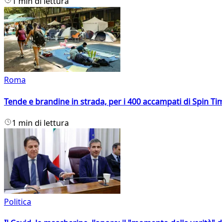
1 min di lettura
Roma
Tende e brandine in strada, per i 400 accampati di Spin T
1 min di lettura
Politica