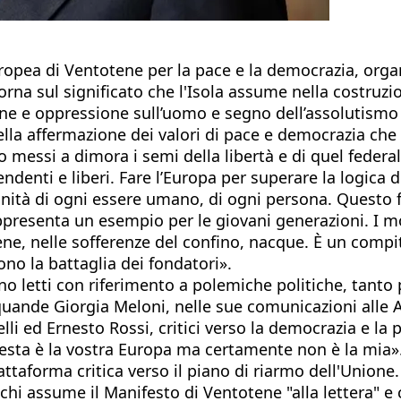
pea di Ventotene per la pace e la democrazia, organ
torna sul significato che l'Isola assume nella costruzi
ne e oppressione sull’uomo e segno dell’assolutismo ch
ella affermazione dei valori di pace e democrazia che
messi a dimora i semi della libertà e di quel federal
enti e liberi. Fare l’Europa per superare la logica del
ignità di ogni essere umano, di ogni persona. Questo
ta rappresenta un esempio per le giovani generazioni. 
ene, nelle sofferenze del confino, nacque. È un compi
rono la battaglia dei fondatori».
o letti con riferimento a polemiche politiche, tanto p
ande Giorgia Meloni, nelle sue comunicazioni alle Aul
i ed Ernesto Rossi, critici verso la democrazia e la pr
esta è la vostra Europa ma certamente non è la mia».
attaforma critica verso il piano di riarmo dell'Union
chi assume il Manifesto di Ventotene "alla lettera" e c