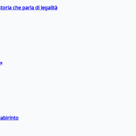
toria che parla di legalità
a»
labirinto