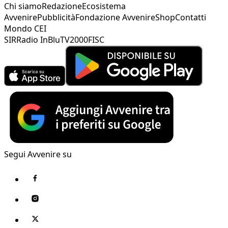
Chi siamo
Redazione
Ecosistema
Avvenire
Pubblicità
Fondazione Avvenire
Shop
Contatti
Mondo CEI
SIR
Radio InBlu
TV2000
FISC
Segui Avvenire su