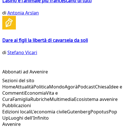
L'asino è l'animale più francescano di tutti
di
Antonia Arslan
Dare ai figli la libertà di cavarsela da soli
di
Stefano Vicari
Abbonati ad Avvenire
Sezioni del sito
Home
Attualità
Politica
Mondo
Agorà
Podcast
Chiesa
Idee e
Commenti
Economia
Vita e
Cura
Famiglia
Rubriche
Multimedia
Ecosistema avvenire
Pubblicazioni
Edizioni locali
L'economia civile
Gutenberg
Popotus
Pop
Up
Luoghi dell'Infinito
Avvenire