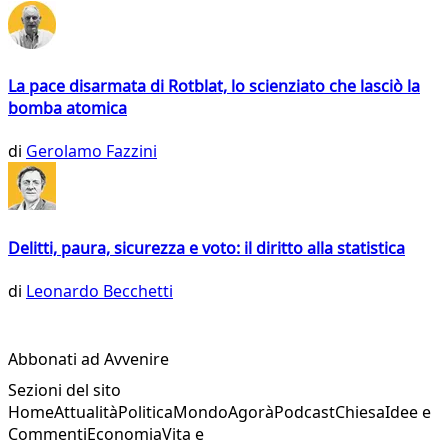
La pace disarmata di Rotblat, lo scienziato che lasciò la
bomba atomica
di
Gerolamo Fazzini
Delitti, paura, sicurezza e voto: il diritto alla statistica
di
Leonardo Becchetti
Abbonati ad Avvenire
Sezioni del sito
Home
Attualità
Politica
Mondo
Agorà
Podcast
Chiesa
Idee e
Commenti
Economia
Vita e