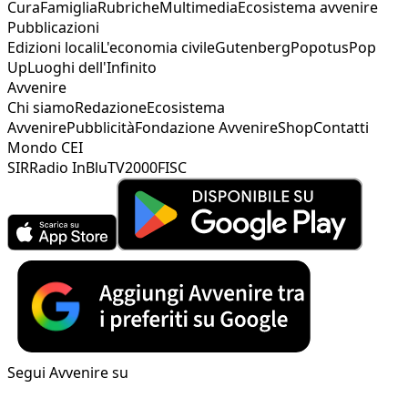
Cura
Famiglia
Rubriche
Multimedia
Ecosistema avvenire
Pubblicazioni
Edizioni locali
L'economia civile
Gutenberg
Popotus
Pop
Up
Luoghi dell'Infinito
Avvenire
Chi siamo
Redazione
Ecosistema
Avvenire
Pubblicità
Fondazione Avvenire
Shop
Contatti
Mondo CEI
SIR
Radio InBlu
TV2000
FISC
Segui Avvenire su