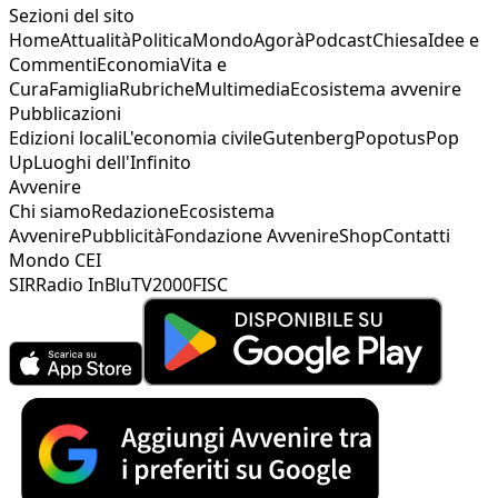
Sezioni del sito
Home
Attualità
Politica
Mondo
Agorà
Podcast
Chiesa
Idee e
Commenti
Economia
Vita e
Cura
Famiglia
Rubriche
Multimedia
Ecosistema avvenire
Pubblicazioni
Edizioni locali
L'economia civile
Gutenberg
Popotus
Pop
Up
Luoghi dell'Infinito
Avvenire
Chi siamo
Redazione
Ecosistema
Avvenire
Pubblicità
Fondazione Avvenire
Shop
Contatti
Mondo CEI
SIR
Radio InBlu
TV2000
FISC