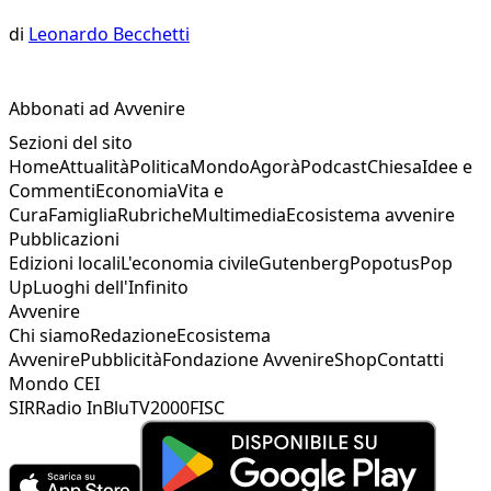
di
Leonardo Becchetti
Abbonati ad Avvenire
Sezioni del sito
Home
Attualità
Politica
Mondo
Agorà
Podcast
Chiesa
Idee e
Commenti
Economia
Vita e
Cura
Famiglia
Rubriche
Multimedia
Ecosistema avvenire
Pubblicazioni
Edizioni locali
L'economia civile
Gutenberg
Popotus
Pop
Up
Luoghi dell'Infinito
Avvenire
Chi siamo
Redazione
Ecosistema
Avvenire
Pubblicità
Fondazione Avvenire
Shop
Contatti
Mondo CEI
SIR
Radio InBlu
TV2000
FISC