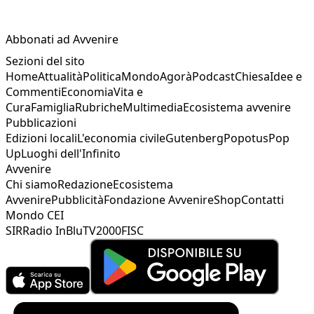
Abbonati ad Avvenire
Sezioni del sito
Home
Attualità
Politica
Mondo
Agorà
Podcast
Chiesa
Idee e
Commenti
Economia
Vita e
Cura
Famiglia
Rubriche
Multimedia
Ecosistema avvenire
Pubblicazioni
Edizioni locali
L'economia civile
Gutenberg
Popotus
Pop
Up
Luoghi dell'Infinito
Avvenire
Chi siamo
Redazione
Ecosistema
Avvenire
Pubblicità
Fondazione Avvenire
Shop
Contatti
Mondo CEI
SIR
Radio InBlu
TV2000
FISC