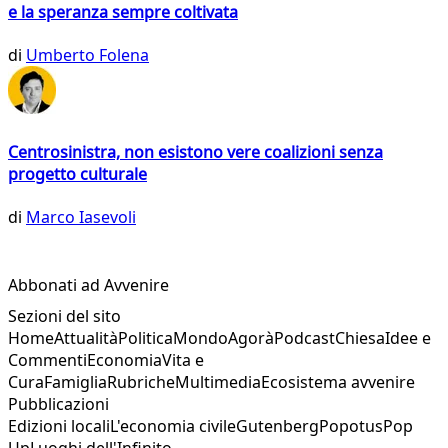
e la speranza sempre coltivata
di
Umberto Folena
Centrosinistra, non esistono vere coalizioni senza
progetto culturale
di
Marco Iasevoli
Abbonati ad Avvenire
Sezioni del sito
Home
Attualità
Politica
Mondo
Agorà
Podcast
Chiesa
Idee e
Commenti
Economia
Vita e
Cura
Famiglia
Rubriche
Multimedia
Ecosistema avvenire
Pubblicazioni
Edizioni locali
L'economia civile
Gutenberg
Popotus
Pop
Up
Luoghi dell'Infinito