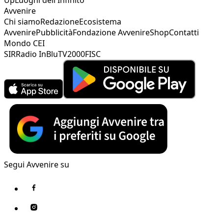
Avvenire
Chi siamo
Redazione
Ecosistema
Avvenire
Pubblicità
Fondazione Avvenire
Shop
Contatti
Mondo CEI
SIR
Radio InBlu
TV2000
FISC
Segui Avvenire su