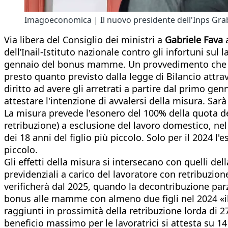
Imagoeconomica | Il nuovo presidente dell'Inps Grab
Via libera del Consiglio dei ministri a
Gabriele Fava
a
dell’Inail-Istituto nazionale contro gli infortuni s
gennaio del bonus mamme. Un provvedimento che int
presto quanto previsto dalla legge di Bilancio attrav
diritto ad avere gli arretrati a partire dal primo 
attestare l'intenzione di avvalersi della misura. Sarà
La misura prevede l'esonero del 100% della quota de
retribuzione) a esclusione del lavoro domestico, nel
dei 18 anni del figlio più piccolo. Solo per il 2024 l
piccolo.
Gli effetti della misura si intersecano con quelli del
previdenziali a carico del lavoratore con retribuzion
verificherà dal 2025, quando la decontribuzione parzi
bonus alle mamme con almeno due figli nel 2024 «il 
raggiunti in prossimità della retribuzione lorda di 2
beneficio massimo per le lavoratrici si attesta su 1