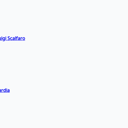
igi Scalfaro
ardia