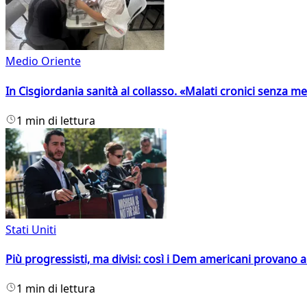
Medio Oriente
In Cisgiordania sanità al collasso. «Malati cronici senza med
1 min di lettura
Stati Uniti
Più progressisti, ma divisi: così i Dem americani provano a 
1 min di lettura