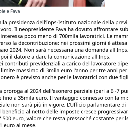
iele Fava
lla presidenza dell’Inps-Istituto nazionale della prev
ul lavoro. Il neopresidente Fava ha dovuto affrontare 
eressa poco meno di 700mila lavoratrici. Le mamme c
erso la decontribuzione: nei prossimi giorni è attesa 
gennaio 2024. Non sarà necessaria una domanda all'Inp
 poi il datore a dare la comunicazione all'Inps.
i contributi previdenziali a carico del lavoratore d
 limite massimo di 3mila euro l'anno per tre anni pe
'esonero è previsto anche per le lavoratrici con due f
la proroga al 2024 dell'esonero parziale (pari a 6 -7 
e fino a 35mila euro. Il vantaggio connesso con la mis
ale non sarà più in vigore. L’Ufficio parlamentare di 
beneficio al netto delle imposte cresce progressivame
7.500 euro, valore che resta pressoché costante per le 
41 euro al mese.