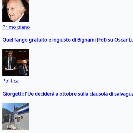
Primo piano
Quel fango gratuito e ingiusto di Bignami (FdI) su Oscar Lu
Politica
Giorgetti: l'Ue deciderà a ottobre sulla clausola di salvagu