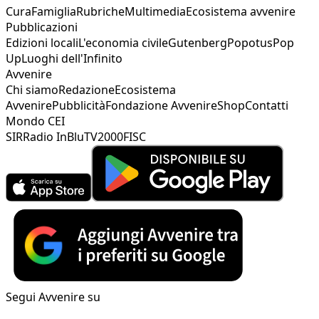
Cura
Famiglia
Rubriche
Multimedia
Ecosistema avvenire
Pubblicazioni
Edizioni locali
L'economia civile
Gutenberg
Popotus
Pop
Up
Luoghi dell'Infinito
Avvenire
Chi siamo
Redazione
Ecosistema
Avvenire
Pubblicità
Fondazione Avvenire
Shop
Contatti
Mondo CEI
SIR
Radio InBlu
TV2000
FISC
Segui Avvenire su