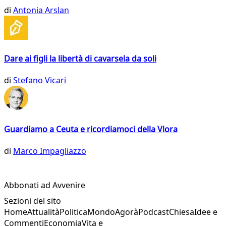
di
Antonia Arslan
Dare ai figli la libertà di cavarsela da soli
di
Stefano Vicari
Guardiamo a Ceuta e ricordiamoci della Vlora
di
Marco Impagliazzo
Abbonati ad Avvenire
Sezioni del sito
Home
Attualità
Politica
Mondo
Agorà
Podcast
Chiesa
Idee e
Commenti
Economia
Vita e