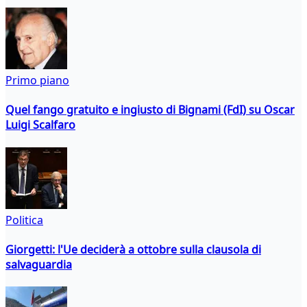
Primo piano
Quel fango gratuito e ingiusto di Bignami (FdI) su Oscar
Luigi Scalfaro
Politica
Giorgetti: l'Ue deciderà a ottobre sulla clausola di
salvaguardia