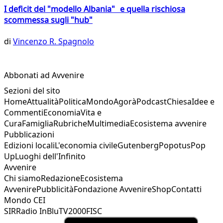
I deficit del "modello Albania" e quella rischiosa
scommessa sugli "hub"
di
Vincenzo R. Spagnolo
Abbonati ad Avvenire
Sezioni del sito
Home
Attualità
Politica
Mondo
Agorà
Podcast
Chiesa
Idee e
Commenti
Economia
Vita e
Cura
Famiglia
Rubriche
Multimedia
Ecosistema avvenire
Pubblicazioni
Edizioni locali
L'economia civile
Gutenberg
Popotus
Pop
Up
Luoghi dell'Infinito
Avvenire
Chi siamo
Redazione
Ecosistema
Avvenire
Pubblicità
Fondazione Avvenire
Shop
Contatti
Mondo CEI
SIR
Radio InBlu
TV2000
FISC