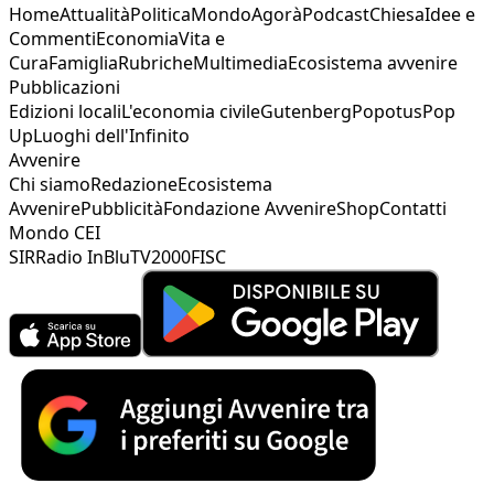
Home
Attualità
Politica
Mondo
Agorà
Podcast
Chiesa
Idee e
Commenti
Economia
Vita e
Cura
Famiglia
Rubriche
Multimedia
Ecosistema avvenire
Pubblicazioni
Edizioni locali
L'economia civile
Gutenberg
Popotus
Pop
Up
Luoghi dell'Infinito
Avvenire
Chi siamo
Redazione
Ecosistema
Avvenire
Pubblicità
Fondazione Avvenire
Shop
Contatti
Mondo CEI
SIR
Radio InBlu
TV2000
FISC