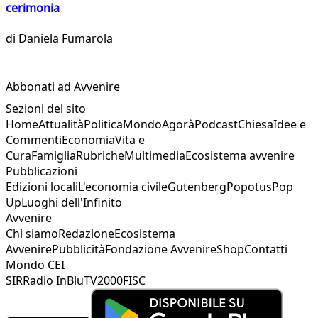
cerimonia
di
Daniela Fumarola
Abbonati ad Avvenire
Sezioni del sito
Home
Attualità
Politica
Mondo
Agorà
Podcast
Chiesa
Idee e
Commenti
Economia
Vita e
Cura
Famiglia
Rubriche
Multimedia
Ecosistema avvenire
Pubblicazioni
Edizioni locali
L'economia civile
Gutenberg
Popotus
Pop
Up
Luoghi dell'Infinito
Avvenire
Chi siamo
Redazione
Ecosistema
Avvenire
Pubblicità
Fondazione Avvenire
Shop
Contatti
Mondo CEI
SIR
Radio InBlu
TV2000
FISC