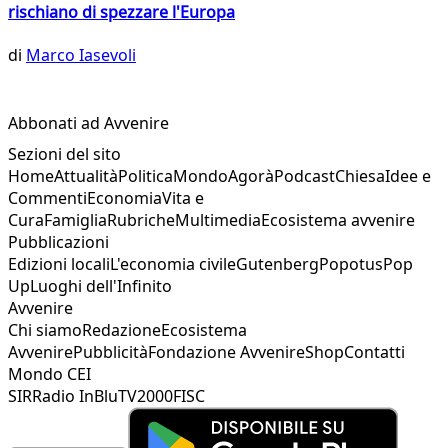
rischiano di spezzare l'Europa
di
Marco Iasevoli
Abbonati ad Avvenire
Sezioni del sito
Home
Attualità
Politica
Mondo
Agorà
Podcast
Chiesa
Idee e
Commenti
Economia
Vita e
Cura
Famiglia
Rubriche
Multimedia
Ecosistema avvenire
Pubblicazioni
Edizioni locali
L'economia civile
Gutenberg
Popotus
Pop
Up
Luoghi dell'Infinito
Avvenire
Chi siamo
Redazione
Ecosistema
Avvenire
Pubblicità
Fondazione Avvenire
Shop
Contatti
Mondo CEI
SIR
Radio InBlu
TV2000
FISC