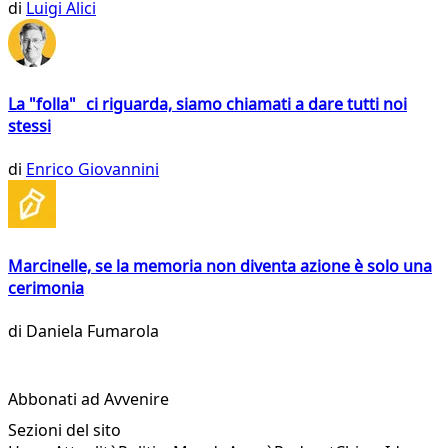
di
Luigi Alici
La "folla" ci riguarda, siamo chiamati a dare tutti noi
stessi
di
Enrico Giovannini
Marcinelle, se la memoria non diventa azione è solo una
cerimonia
di
Daniela Fumarola
Abbonati ad Avvenire
Sezioni del sito