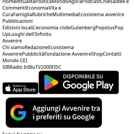
Home
Attualità
Politica
Mondo
Agorà
Podcast
Chiesa
Idee e
Commenti
Economia
Vita e
Cura
Famiglia
Rubriche
Multimedia
Ecosistema avvenire
Pubblicazioni
Edizioni locali
L'economia civile
Gutenberg
Popotus
Pop
Up
Luoghi dell'Infinito
Avvenire
Chi siamo
Redazione
Ecosistema
Avvenire
Pubblicità
Fondazione Avvenire
Shop
Contatti
Mondo CEI
SIR
Radio InBlu
TV2000
FISC