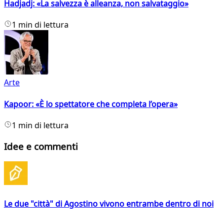
Hadjadj: «La salvezza è alleanza, non salvataggio»
1 min di lettura
Arte
Kapoor: «È lo spettatore che completa l’opera»
1 min di lettura
Idee e commenti
Le due "città" di Agostino vivono entrambe dentro di noi