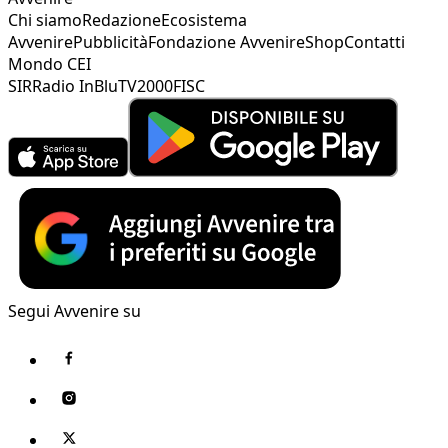
Chi siamo
Redazione
Ecosistema
Avvenire
Pubblicità
Fondazione Avvenire
Shop
Contatti
Mondo CEI
SIR
Radio InBlu
TV2000
FISC
Segui Avvenire su