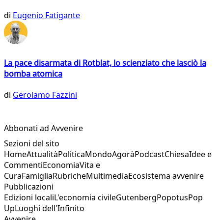
di
Eugenio Fatigante
La pace disarmata di Rotblat, lo scienziato che lasciò la
bomba atomica
di
Gerolamo Fazzini
Abbonati ad Avvenire
Sezioni del sito
Home
Attualità
Politica
Mondo
Agorà
Podcast
Chiesa
Idee e
Commenti
Economia
Vita e
Cura
Famiglia
Rubriche
Multimedia
Ecosistema avvenire
Pubblicazioni
Edizioni locali
L'economia civile
Gutenberg
Popotus
Pop
Up
Luoghi dell'Infinito
Avvenire