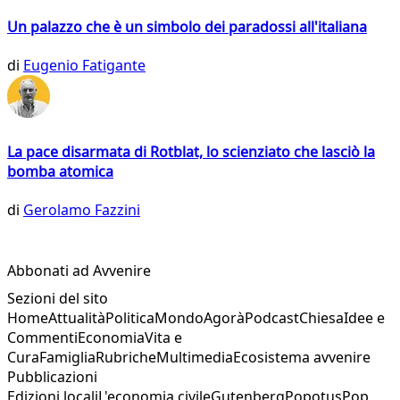
Un palazzo che è un simbolo dei paradossi all'italiana
di
Eugenio Fatigante
La pace disarmata di Rotblat, lo scienziato che lasciò la
bomba atomica
di
Gerolamo Fazzini
Abbonati ad Avvenire
Sezioni del sito
Home
Attualità
Politica
Mondo
Agorà
Podcast
Chiesa
Idee e
Commenti
Economia
Vita e
Cura
Famiglia
Rubriche
Multimedia
Ecosistema avvenire
Pubblicazioni
Edizioni locali
L'economia civile
Gutenberg
Popotus
Pop