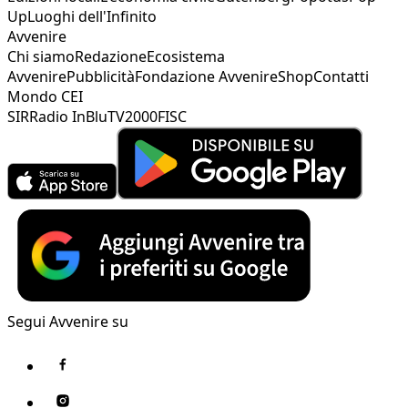
Up
Luoghi dell'Infinito
Avvenire
Chi siamo
Redazione
Ecosistema
Avvenire
Pubblicità
Fondazione Avvenire
Shop
Contatti
Mondo CEI
SIR
Radio InBlu
TV2000
FISC
Segui Avvenire su