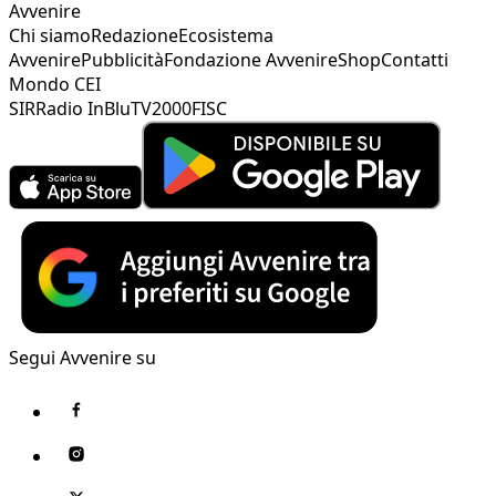
Avvenire
Chi siamo
Redazione
Ecosistema
Avvenire
Pubblicità
Fondazione Avvenire
Shop
Contatti
Mondo CEI
SIR
Radio InBlu
TV2000
FISC
Segui Avvenire su