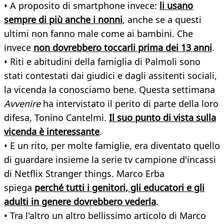
• A proposito di smartphone invece:
li usano
sempre di più anche i nonni
, anche se a questi
ultimi non fanno male come ai bambini. Che
invece
non dovrebbero toccarli prima dei 13 anni
.
• Riti e abitudini della famiglia di Palmoli sono
stati contestati dai giudici e dagli assitenti sociali,
la vicenda la conosciamo bene. Questa settimana
Avvenire
ha intervistato il perito di parte della loro
difesa, Tonino Cantelmi.
Il suo punto di vista sulla
vicenda è interessante
.
• E un rito, per molte famiglie, era diventato quello
di guardare insieme la serie tv campione d'incassi
di Netflix Stranger things. Marco Erba
spiega
perché tutti i genitori, gli educatori e gli
adulti in genere dovrebbero vederla
.
• Tra l'altro un altro bellissimo articolo di Marco