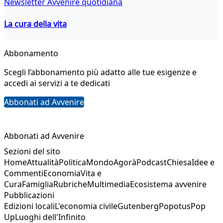
Newsletter Avvenire quotidiana
La cura della vita
Abbonamento
Scegli l’abbonamento più adatto alle tue esigenze e
accedi ai servizi a te dedicati
Abbonati ad Avvenire
Abbonati ad Avvenire
Sezioni del sito
Home
Attualità
Politica
Mondo
Agorà
Podcast
Chiesa
Idee e
Commenti
Economia
Vita e
Cura
Famiglia
Rubriche
Multimedia
Ecosistema avvenire
Pubblicazioni
Edizioni locali
L'economia civile
Gutenberg
Popotus
Pop
Up
Luoghi dell'Infinito