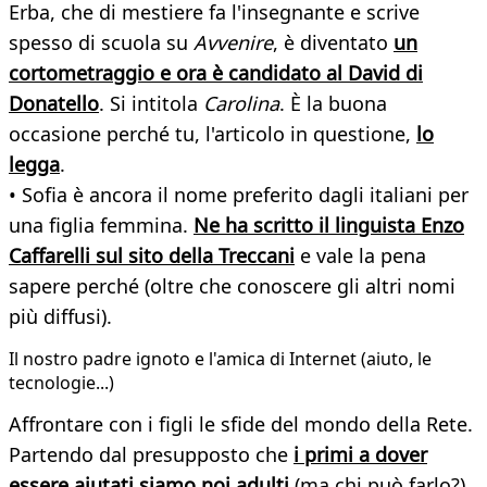
Erba, che di mestiere fa l'insegnante e scrive
spesso di scuola su
Avvenire
, è diventato
un
cortometraggio e ora è candidato al David di
Donatello
. Si intitola
Carolina
. È la buona
occasione perché tu, l'articolo in questione,
lo
legga
.
• Sofia è ancora il nome preferito dagli italiani per
una figlia femmina.
Ne ha scritto il linguista Enzo
Caffarelli sul sito della Treccani
e vale la pena
sapere perché (oltre che conoscere gli altri nomi
più diffusi).
Il nostro padre ignoto e l'amica di Internet (aiuto, le
tecnologie...)
Affrontare con i figli le sfide del mondo della Rete.
Partendo dal presupposto che
i primi a dover
essere aiutati siamo noi adulti
(ma chi può farlo?)