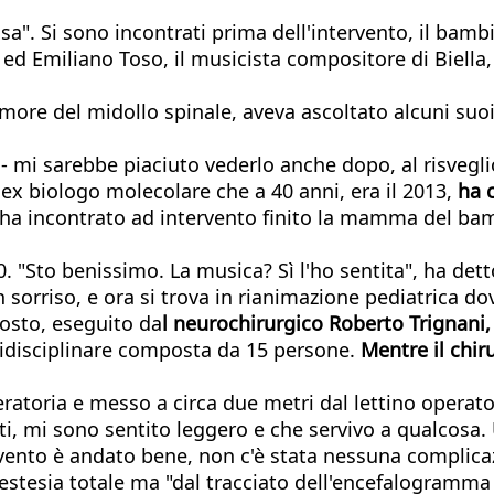
sa". Si sono incontrati prima dell'intervento, il bamb
, ed Emiliano Toso, il musicista compositore di Biella
ore del midollo spinale, aveva ascoltato alcuni suoi br
- mi sarebbe piaciuto vederlo anche dopo, al risvegl
, ex biologo molecolare che a 40 anni, era il 2013,
ha c
 ha incontrato ad intervento finito la mamma del bam
:30. "Sto benissimo. La musica? Sì l'ho sentita", ha de
sorriso, e ora si trova in rianimazione pediatrica do
posto, eseguito da
l neurochirurgico Roberto Trignani,
tidisciplinare composta da 15 persone.
Mentre il chir
ratoria e messo a circa due metri dal lettino operato
ti, mi sono sentito leggero e che servivo a qualcosa
tervento è andato bene, non c'è stata nessuna complica
estesia totale ma "dal tracciato dell'encefalogramm