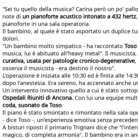
"Sei tu quello della musica? Carina però un po' pallo
note di
un pianoforte acustico intonato a 432 hertz
pianoforte in una sala operatoria.
Il bambino, al quale è stato asportato un duplice tum
dolori.
"Un bambino molto simpatico - ha raccontato
Toso
musica, lui è abituato all'heavy metal". Il musicista
curativa, usata per patologie cronico-degenerative
,
osserva il musicista - era destino il nostro".
L'operazione è iniziata alle 10:30 ed è finita alle 14
dopo l'anestesia. Era sereno, ha accennato anche un 
Un intervento innovativo quello a cui è stato sotto
Ospedali Riuniti di Ancona
. Con lui una equipe mul
coda, suonato da Toso
.
Il piano è stato smontato e rimontato nella sala ope
- dice Toso -, un'esperienza emotiva senza preceden
A bisturi riposti il primario Trignani dice che "l'in
magico, di completa armonia". Il bambino era in an