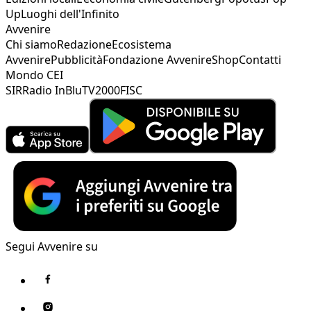
Up
Luoghi dell'Infinito
Avvenire
Chi siamo
Redazione
Ecosistema
Avvenire
Pubblicità
Fondazione Avvenire
Shop
Contatti
Mondo CEI
SIR
Radio InBlu
TV2000
FISC
Segui Avvenire su