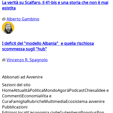
La verità su Scalfaro, il 41-bis e una storia che non è mai
esistita
di
Alberto Gambino
I deficit del "modello Albania" e quella rischiosa
scommessa sugli "hub"
di
Vincenzo R. Spagnolo
Abbonati ad Avvenire
Sezioni del sito
Home
Attualità
Politica
Mondo
Agorà
Podcast
Chiesa
Idee e
Commenti
Economia
Vita e
Cura
Famiglia
Rubriche
Multimedia
Ecosistema avvenire
Pubblicazioni
Edizioni locali
L'economia civile
Gutenberg
Popotus
Pop