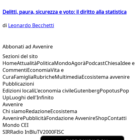
Delitti, paura, sicurezza e voto: il diritto alla statistica
di
Leonardo Becchetti
Abbonati ad Avvenire
Sezioni del sito
Home
Attualità
Politica
Mondo
Agorà
Podcast
Chiesa
Idee e
Commenti
Economia
Vita e
Cura
Famiglia
Rubriche
Multimedia
Ecosistema avvenire
Pubblicazioni
Edizioni locali
L'economia civile
Gutenberg
Popotus
Pop
Up
Luoghi dell'Infinito
Avvenire
Chi siamo
Redazione
Ecosistema
Avvenire
Pubblicità
Fondazione Avvenire
Shop
Contatti
Mondo CEI
SIR
Radio InBlu
TV2000
FISC