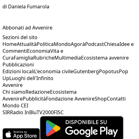
di
Daniela Fumarola
Abbonati ad Avvenire
Sezioni del sito
Home
Attualità
Politica
Mondo
Agorà
Podcast
Chiesa
Idee e
Commenti
Economia
Vita e
Cura
Famiglia
Rubriche
Multimedia
Ecosistema avvenire
Pubblicazioni
Edizioni locali
L'economia civile
Gutenberg
Popotus
Pop
Up
Luoghi dell'Infinito
Avvenire
Chi siamo
Redazione
Ecosistema
Avvenire
Pubblicità
Fondazione Avvenire
Shop
Contatti
Mondo CEI
SIR
Radio InBlu
TV2000
FISC