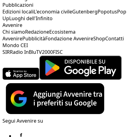
Pubblicazioni
Edizioni locali
L'economia civile
Gutenberg
Popotus
Pop
Up
Luoghi dell'Infinito
Avvenire
Chi siamo
Redazione
Ecosistema
Avvenire
Pubblicità
Fondazione Avvenire
Shop
Contatti
Mondo CEI
SIR
Radio InBlu
TV2000
FISC
Segui Avvenire su