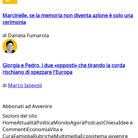
Marcinelle, se la memoria non diventa azione è solo una
cerimonia
di
Daniela Fumarola
Giorgia e Pedro, i due «opposti» che tirando la corda
rischiano di spezzare l'Europa
di
Marco Iasevoli
Abbonati ad Avvenire
Sezioni del sito
Home
Attualità
Politica
Mondo
Agorà
Podcast
Chiesa
Idee e
Commenti
Economia
Vita e
Cura
Famiglia
Rubriche
Multimedia
Ecosistema avvenire