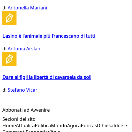
di
Antonella Mariani
L'asino è l'animale più francescano di tutti
di
Antonia Arslan
Dare ai figli la libertà di cavarsela da soli
di
Stefano Vicari
Abbonati ad Avvenire
Sezioni del sito
Home
Attualità
Politica
Mondo
Agorà
Podcast
Chiesa
Idee e
Commenti
Economia
Vita e