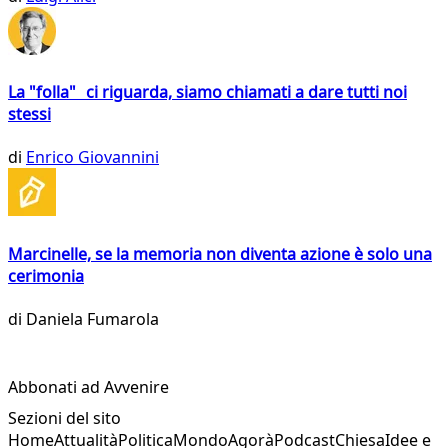
La "folla" ci riguarda, siamo chiamati a dare tutti noi
stessi
di
Enrico Giovannini
Marcinelle, se la memoria non diventa azione è solo una
cerimonia
di
Daniela Fumarola
Abbonati ad Avvenire
Sezioni del sito
Home
Attualità
Politica
Mondo
Agorà
Podcast
Chiesa
Idee e