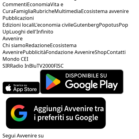
Commenti
Economia
Vita e
Cura
Famiglia
Rubriche
Multimedia
Ecosistema avvenire
Pubblicazioni
Edizioni locali
L'economia civile
Gutenberg
Popotus
Pop
Up
Luoghi dell'Infinito
Avvenire
Chi siamo
Redazione
Ecosistema
Avvenire
Pubblicità
Fondazione Avvenire
Shop
Contatti
Mondo CEI
SIR
Radio InBlu
TV2000
FISC
Segui Avvenire su