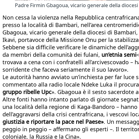
Padre Firmin Gbagoua, vicario generale della diocesi
Non cessa la violenza nella Repubblica centrafrican
presso la località di Bambari, nell’area centromeri
Gbagoua, vicario generale della diocesi di Bambari
Ikavi, portavoce della Missione Onu per la stabilizzaz
Sebbene sia difficile verificare le dinamiche dell’ag
da membri della comunità dei fulani,
un’etnia semi
trovava a cena con i confratelli all’arcivescovado 
sorridente che faceva seriamente il suo lavoro».
Le autorità hanno avviato un’inchiesta per far luce 
commentato alla radio locale Ndeke Luka il procurat
gruppo ribelle Upc
». Gbagoua è il sesto sacerdote a
Altre fonti hanno intanto parlato di giornate segnate
una località della regione di Kaga-Bandoro – hanno ri
dell’aggravarsi della crisi centrafricana, i vescovi lo
giustizia e riportare la pace nel Paese»
. Un messaggio
peggio in peggio – affermano gli esperti –. Il territ
coloniale, la Russia e la Cina».