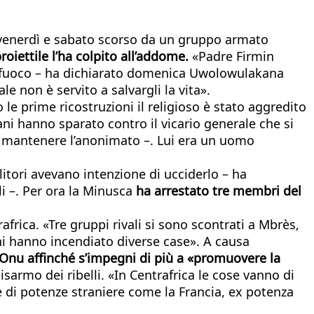
ra venerdì e sabato scorso da un gruppo armato
roiettile l’ha colpito all’addome.
«Padre Firmin
da fuoco – ha dichiarato domenica Uwolowulakana
le non è servito a salvargli la vita».
 le prime ricostruzioni il religioso è stato aggredito
lani hanno sparato contro il vicario generale che si
ce mantenere l’anonimato –. Lui era un uomo
litori avevano intenzione di ucciderlo – ha
i –. Per ora la Minusca
ha arrestato tre membri del
frica. «Tre gruppi rivali si sono scontrati a Mbrès,
ani hanno incendiato diverse case». A causa
l’Onu affinché s’impegni di più a «promuovere la
disarmo dei ribelli. «In Centrafrica le cose vanno di
ze di potenze straniere come la Francia, ex potenza