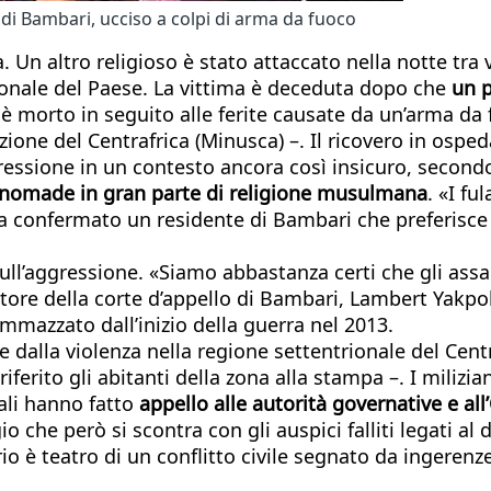
 di Bambari, ucciso a colpi di arma da fuoco
a. Un altro religioso è stato attaccato nella notte t
dionale del Paese. La vittima è deceduta dopo che
un p
, è morto in seguito alle ferite causate da un’arma 
ione del Centrafrica (Minusca) –. Il ricovero in ospeda
gressione in un contesto ancora così insicuro, secondo
-nomade in gran parte di religione musulmana
. «I fu
– ha confermato un residente di Bambari che preferis
sull’aggressione. «Siamo abbastanza certi che gli assa
ore della corte d’appello di Bambari, Lambert Yakpol
mmazzato dall’inizio della guerra nel 2013.
 dalla violenza nella regione settentrionale del Centra
ferito gli abitanti della zona alla stampa –. I milizi
cali hanno fatto
appello alle autorità governative e al
 che però si scontra con gli auspici falliti legati al 
orio è teatro di un conflitto civile segnato da ingeren