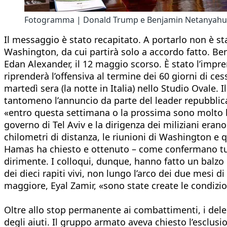
Fotogramma | Donald Trump e Benjamin Netanyahu n
Il messaggio è stato recapitato. A portarlo non è sta
Washington, da cui partirà solo a accordo fatto. Be
Edan Alexander, il 12 maggio scorso. È stato l’impr
riprenderà l’offensiva al termine dei 60 giorni di c
martedì sera (la notte in Italia) nello Studio Ovale.
tantomeno l’annuncio da parte del leader repubblican
«entro questa settimana o la prossima sono molto buo
governo di Tel Aviv e la dirigenza dei miliziani eran
chilometri di distanza, le riunioni di Washington e q
Hamas ha chiesto e ottenuto – come confermano tutte l
dirimente. I colloqui, dunque, hanno fatto un balzo 
dei dieci rapiti vivi, non lungo l’arco dei due mesi 
maggiore, Eyal Zamir, «sono state create le condizio
Oltre allo stop permanente ai combattimenti, i del
degli aiuti. Il gruppo armato aveva chiesto l’esclus