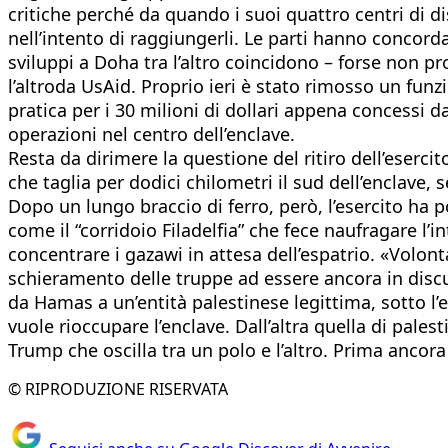
critiche perché da quando i suoi quattro centri di d
nell’intento di raggiungerli. Le parti hanno concord
sviluppi a Doha tra l’altro coincidono – forse non p
l’altroda UsAid. Proprio ieri è stato rimosso un fun
pratica per i 30 milioni di dollari appena concessi 
operazioni nel centro dell’enclave.
Resta da dirimere la questione del ritiro dell’esercit
che taglia per dodici chilometri il sud dell’enclave,
Dopo un lungo braccio di ferro, però, l’esercito ha
come il “corridoio Filadelfia” che fece naufragare l’
concentrare i gazawi in attesa dell’espatrio. «Volo
schieramento delle truppe ad essere ancora in discu
da Hamas a un’entità palestinese legittima, sotto l’eg
vuole rioccupare l’enclave. Dall’altra quella di pales
Trump che oscilla tra un polo e l’altro. Prima ancora 
© RIPRODUZIONE RISERVATA