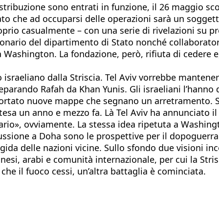
istribuzione sono entrati in funzione, il 26 maggio s
ato che ad occuparsi delle operazioni sarà un soggett
roprio casualmente – con una serie di rivelazioni su p
zionario del dipartimento di Stato nonché collaborato
da Washington. La fondazione, però, rifiuta di cedere 
o israeliano dalla Striscia. Tel Aviv vorrebbe mantenere
 separando Rafah da Khan Yunis. Gli israeliani l’hanno 
 portato nuove mappe che segnano un arretramento. Si
intesa un anno e mezzo fa. Là Tel Aviv ha annunciato il
ntario», ovviamente. La stessa idea ripetuta a Washi
ssione a Doha sono le prospettive per il dopoguerra. 
ida delle nazioni vicine. Sullo sfondo due visioni inco
tinesi, arabi e comunità internazionale, per cui la Stri
che il fuoco cessi, un’altra battaglia è cominciata.