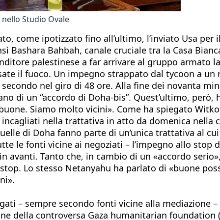
ello Studio Ovale
to, come ipotizzato fino all’ultimo, l’inviato Usa per 
nsì Bashara Bahbah, canale cruciale tra la Casa Bianc
enditore palestinese a far arrivare al gruppo armato 
essate il fuoco. Un impegno strappato dal tycoon a un 
 Il secondo nel giro di 48 ore. Alla fine dei novanta m
o di un “accordo di Doha-bis”. Quest’ultimo, però, h
ne. Siamo molto vicini». Come ha spiegato Witkoff, so
o incagliati nella trattativa in atto da domenica nell
uelle di Doha fanno parte di un’unica trattativa al cu
e fonti vicine ai negoziati – l’impegno allo stop defi
in avanti. Tanto che, in cambio di un «accordo serio»
di stop. Lo stesso Netanyahu ha parlato di «buone possi
ni».
egati – sempre secondo fonti vicine alla mediazione
ione della controversa Gaza humanitarian foundation (G