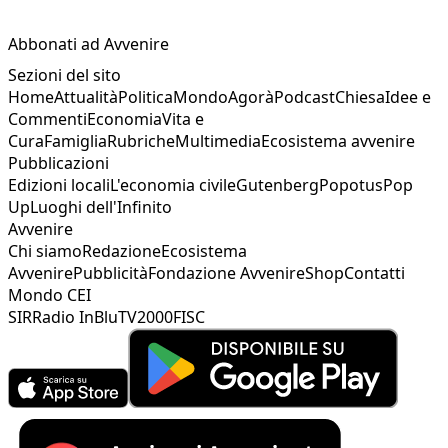
Abbonati ad Avvenire
Sezioni del sito
Home
Attualità
Politica
Mondo
Agorà
Podcast
Chiesa
Idee e
Commenti
Economia
Vita e
Cura
Famiglia
Rubriche
Multimedia
Ecosistema avvenire
Pubblicazioni
Edizioni locali
L'economia civile
Gutenberg
Popotus
Pop
Up
Luoghi dell'Infinito
Avvenire
Chi siamo
Redazione
Ecosistema
Avvenire
Pubblicità
Fondazione Avvenire
Shop
Contatti
Mondo CEI
SIR
Radio InBlu
TV2000
FISC