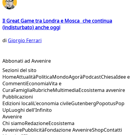
Il Great Game tra Londra e Mosca che continua
(indisturbato) anche oggi
di
Giorgio Ferrari
Abbonati ad Avvenire
Sezioni del sito
Home
Attualità
Politica
Mondo
Agorà
Podcast
Chiesa
Idee e
Commenti
Economia
Vita e
Cura
Famiglia
Rubriche
Multimedia
Ecosistema avvenire
Pubblicazioni
Edizioni locali
L'economia civile
Gutenberg
Popotus
Pop
Up
Luoghi dell'Infinito
Avvenire
Chi siamo
Redazione
Ecosistema
Avvenire
Pubblicità
Fondazione Avvenire
Shop
Contatti