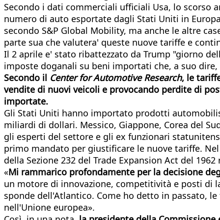
Secondo i dati commerciali ufficiali Usa, lo scorso 
numero di auto esportate dagli Stati Uniti in Europ
secondo S&P Global Mobility, ma anche le altre cas
parte sua che valutera' queste nuove tariffe e cont
Il 2 aprile e' stato ribattezzato da Trump "giorno d
imposte doganali su beni importati che, a suo dire,
Secondo il
Center for Automotive Research
, le tari
vendite di nuovi veicoli e provocando perdite di post
importate.
Gli Stati Uniti hanno importato prodotti automobilis
miliardi di dollari. Messico, Giappone, Corea del Sud,
gli esperti del settore e gli ex funzionari statunit
primo mandato per giustificare le nuove tariffe. Ne
della Sezione 232 del Trade Expansion Act del 1962 r
«
Mi rammarico profondamente per la decisione degli 
un motore di innovazione, competitività e posti di
sponde dell'Atlantico. Come ho detto in passato, le 
nell'Unione europea».
Così, in una nota,
la presidente della Commissione 