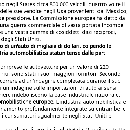
negli States circa 800.000 veicoli, quattro volte il
delle sue vendite negli Usa provenienti dal Messico,
orte pressione. La Commissione europea ha detto da
di una guerra commerciale di vasta portata incombe.
are una vasta gamma di cosiddetti dazi reciproci,
egli Stati Uniti.
 di un'auto di migliaia di dollari, colpendo le
tria automobilistica statunitense dalle parti
, comprese le autovetture per un valore di 220
niti, sono stati i suoi maggiori fornitori. Secondo
 ricorrere ad un'indagine completata durante il suo
 un'indagine sulle importazioni di auto ai sensi
niere indeboliscono la base industriale nazionale.
tomobilistiche europee
. L'industria automobilistica è
vigionamento profondamente integrate su entrambe le
r i consumatori ugualmente negli Stati Uniti e
Trump di applicare dazi del 25% dal 2 aprile su tutte