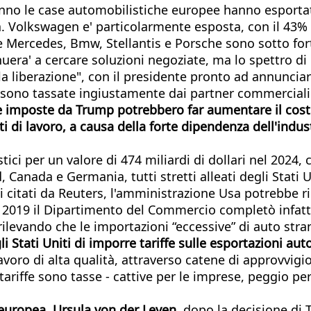
anno le case automobilistiche europee hanno esportato 
a. Volkswagen e' particolarmente esposta, con il 43% 
e Mercedes, Bmw, Stellantis e Porsche sono sotto f
inuera' a cercare soluzioni negoziate, ma lo spettro 
ella liberazione", con il presidente pronto ad annunci
 sono tassate ingiustamente dai partner commerciali d
ffe imposte da Trump potrebbero far aumentare il costo
i di lavoro, a causa della forte dipendenza dell'indus
tici per un valore di 474 miliardi di dollari nel 2024
 Canada e Germania, tutti stretti alleati degli Stati U
ensi citati da Reuters, l'amministrazione Usa potrebbe
l 2019 il Dipartimento del Commercio completò infatti
ilevando che le importazioni “eccessive” di auto stra
Stati Uniti di imporre tariffe sulle esportazioni au
 lavoro di alta qualità, attraverso catene di approv
tariffe sono tasse - cattive per le imprese, peggio pe
europea, Ursula von der Leyen
, dopo la decisione di 