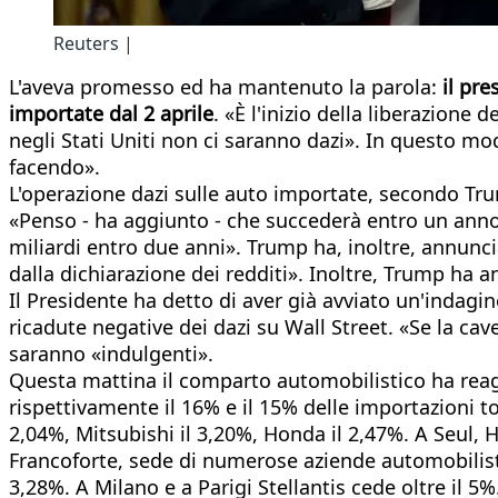
Reuters |
L'aveva promesso ed ha mantenuto la parola:
il pre
importate dal 2 aprile
. «È l'inizio della liberazione
negli Stati Uniti non ci saranno dazi». In questo mo
facendo».
L'operazione dazi sulle auto importate, secondo Tru
«Penso - ha aggiunto - che succederà entro un ann
miliardi entro due anni». Trump ha, inoltre, annunc
dalla dichiarazione dei redditi». Inoltre, Trump ha 
Il Presidente ha detto di aver già avviato un'inda
ricadute negative dei dazi su Wall Street. «Se la cave
saranno «indulgenti».
Questa mattina il comparto automobilistico ha reag
rispettivamente il 16% e il 15% delle importazioni tot
2,04%, Mitsubishi il 3,20%, Honda il 2,47%. A Seul, H
Francoforte, sede di numerose aziende automobilist
3,28%. A Milano e a Parigi Stellantis cede oltre il 5