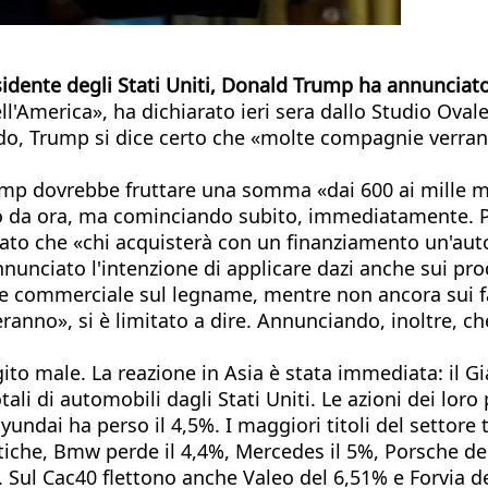
sidente degli Stati Uniti, Donald Trump ha annunciat
 dell'America», ha dichiarato ieri sera dallo Studio O
do, Trump si dice certo che «molte compagnie verranno
mp dovrebbe fruttare una somma «dai 600 ai mille mil
o da ora, ma cominciando subito, immediatamente. P
iato che «chi acquisterà con un finanziamento un'auto
annunciato l'intenzione di applicare dazi anche sui pr
gine commerciale sul legname, mentre non ancora sui 
ranno», si è limitato a dire. Annunciando, inoltre, che 
ito male. La reazione in Asia è stata immediata: il 
ali di automobili dagli Stati Uniti. Le azioni dei loro
yundai ha perso il 4,5%. I maggiori titoli del settore
iche, Bmw perde il 4,4%, Mercedes il 5%, Porsche del
%. Sul Cac40 flettono anche Valeo del 6,51% e Forvia d