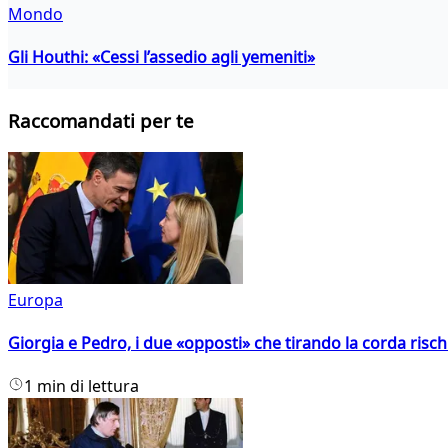
Mondo
Gli Houthi: «Cessi l’assedio agli yemeniti»
Raccomandati per te
Europa
Giorgia e Pedro, i due «opposti» che tirando la corda risc
1 min di lettura