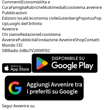
Commenti
Economia
Vita e
Cura
Famiglia
Rubriche
Multimedia
Ecosistema avvenire
Pubblicazioni
Edizioni locali
L'economia civile
Gutenberg
Popotus
Pop
Up
Luoghi dell'Infinito
Avvenire
Chi siamo
Redazione
Ecosistema
Avvenire
Pubblicità
Fondazione Avvenire
Shop
Contatti
Mondo CEI
SIR
Radio InBlu
TV2000
FISC
Segui Avvenire su