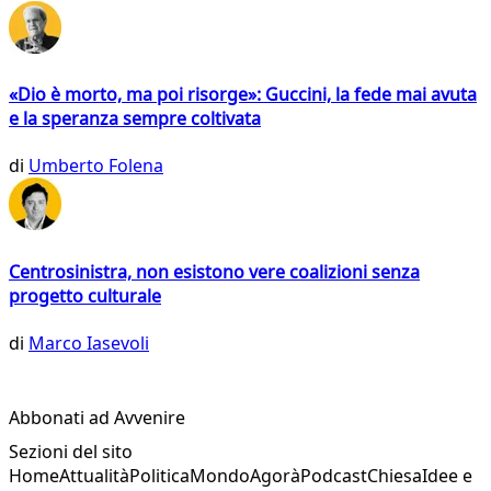
«Dio è morto, ma poi risorge»: Guccini, la fede mai avuta
e la speranza sempre coltivata
di
Umberto Folena
Centrosinistra, non esistono vere coalizioni senza
progetto culturale
di
Marco Iasevoli
Abbonati ad Avvenire
Sezioni del sito
Home
Attualità
Politica
Mondo
Agorà
Podcast
Chiesa
Idee e