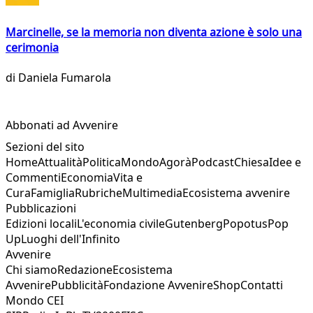
Marcinelle, se la memoria non diventa azione è solo una
cerimonia
di
Daniela Fumarola
Abbonati ad Avvenire
Sezioni del sito
Home
Attualità
Politica
Mondo
Agorà
Podcast
Chiesa
Idee e
Commenti
Economia
Vita e
Cura
Famiglia
Rubriche
Multimedia
Ecosistema avvenire
Pubblicazioni
Edizioni locali
L'economia civile
Gutenberg
Popotus
Pop
Up
Luoghi dell'Infinito
Avvenire
Chi siamo
Redazione
Ecosistema
Avvenire
Pubblicità
Fondazione Avvenire
Shop
Contatti
Mondo CEI