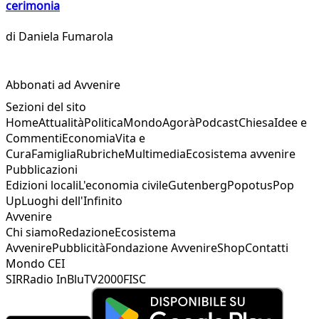
cerimonia
di
Daniela Fumarola
Abbonati ad Avvenire
Sezioni del sito
Home
Attualità
Politica
Mondo
Agorà
Podcast
Chiesa
Idee e
Commenti
Economia
Vita e
Cura
Famiglia
Rubriche
Multimedia
Ecosistema avvenire
Pubblicazioni
Edizioni locali
L'economia civile
Gutenberg
Popotus
Pop
Up
Luoghi dell'Infinito
Avvenire
Chi siamo
Redazione
Ecosistema
Avvenire
Pubblicità
Fondazione Avvenire
Shop
Contatti
Mondo CEI
SIR
Radio InBlu
TV2000
FISC