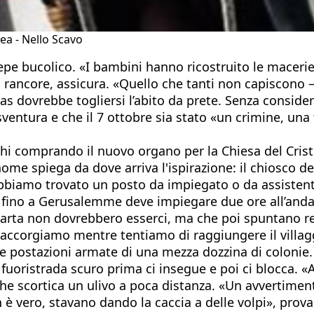
rea - Nello Scavo
esepe bucolico. «I bambini hanno ricostruito le macer
 rancore, assicura. «Quello che tanti non capiscono –
s dovrebbe togliersi l’abito da prete. Senza considera
sventura e che il 7 ottobre sia stato «un crimine, una 
hi comprando il nuovo organo per la Chiesa del Crist
me spiega da dove arriva l'ispirazione: il chiosco dei 
bbiamo trovato un posto da impiegato o da assistent
0 fino a Gerusalemme deve impiegare due ore all’andat
 carta non dovrebbero esserci, ma che poi spuntano r
ne accorgiamo mentre tentiamo di raggiungere il villa
lle postazioni armate di una mezza dozzina di colonie
ristrada scuro prima ci insegue e poi ci blocca. «Anda
he scortica un ulivo a poca distanza. «Un avvertimento
è vero, stavano dando la caccia a delle volpi», prova