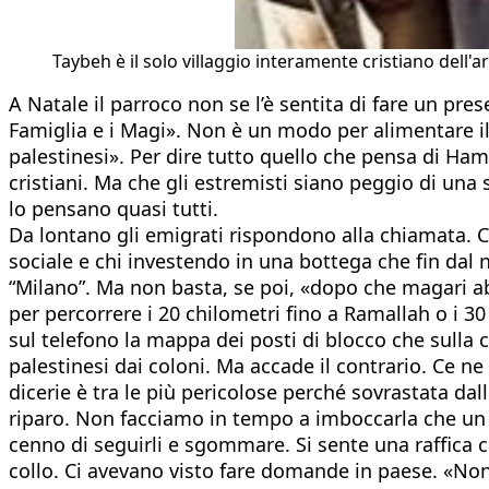
Taybeh è il solo villaggio interamente cristiano dell'a
A Natale il parroco non se l’è sentita di fare un pr
Famiglia e i Magi». Non è un modo per alimentare il
palestinesi». Per dire tutto quello che pensa di Hama
cristiani. Ma che gli estremisti siano peggio di una 
lo pensano quasi tutti.
Da lontano gli emigrati rispondono alla chiamata. C
sociale e chi investendo in una bottega che fin dal no
“Milano”. Ma non basta, se poi, «dopo che magari a
per percorrere i 20 chilometri fino a Ramallah o i 3
sul telefono la mappa dei posti di blocco che sulla
palestinesi dai coloni. Ma accade il contrario. Ce 
dicerie è tra le più pericolose perché sovrastata da
riparo. Non facciamo in tempo a imboccarla che un fuo
cenno di seguirli e sgommare. Si sente una raffica c
collo. Ci avevano visto fare domande in paese. «Non 