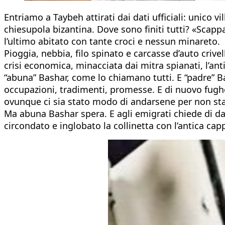
Entriamo a Taybeh attirati dai dati ufficiali: unico 
chiesupola bizantina. Dove sono finiti tutti? «Scapp
l’ultimo abitato con tante croci e nessun minareto.
Pioggia, nebbia, filo spinato e carcasse d’auto crive
crisi economica, minacciata dai mitra spianati, l’an
“abuna” Bashar, come lo chiamano tutti. E “padre” B
occupazioni, tradimenti, promesse. E di nuovo fughe.
ovunque ci sia stato modo di andarsene per non stare
Ma abuna Bashar spera. E agli emigrati chiede di dar
circondato e inglobato la collinetta con l’antica capp