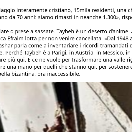
villaggio interamente cristiano, 15mila residenti, una 
ano da 70 anni: siamo rimasti in neanche 1.300», risp
llate o prese a sassate. Taybeh è un deserto d’anime. A
tica Efraim lotta per non venire cancellata. «Dal 194
ashar parla come a inventariare i ricordi tramandati
 Perché Taybeh è a Parigi, in Austria, in Messico, in 
 più qui. E ce ne vuole per trasformare una valle rig
e una mano per quelli che stanno qui, per sostenere i
ella bizantina, ora inaccessibile.