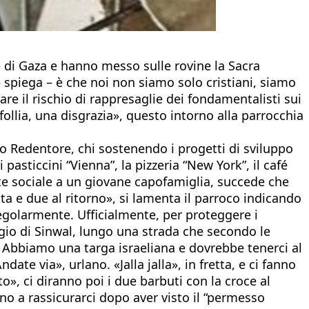
ie di Gaza e hanno messo sulle rovine la Sacra
 spiega – è che noi non siamo solo cristiani, siamo
re il rischio di rappresaglie dei fondamentalisti sui
follia, una disgrazia», questo intorno alla parrocchia
o Redentore, chi sostenendo i progetti di sviluppo
pasticcini “Vienna”, la pizzeria “New York”, il café
e sociale a un giovane capofamiglia, succede che
a e due al ritorno», si lamenta il parroco indicando
egolarmente. Ufficialmente, per proteggere i
ggio di Sinwal, lungo una strada che secondo le
. Abbiamo una targa israeliana e dovrebbe tenerci al
te via», urlano. «Jalla jalla», in fretta, e ci fanno
», ci diranno poi i due barbuti con la croce al
no a rassicurarci dopo aver visto il “permesso