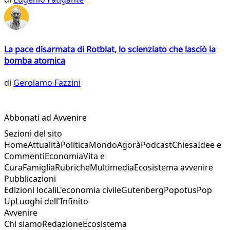
La pace disarmata di Rotblat, lo scienziato che lasciò la
bomba atomica
di
Gerolamo Fazzini
Abbonati ad Avvenire
Sezioni del sito
Home
Attualità
Politica
Mondo
Agorà
Podcast
Chiesa
Idee e
Commenti
Economia
Vita e
Cura
Famiglia
Rubriche
Multimedia
Ecosistema avvenire
Pubblicazioni
Edizioni locali
L'economia civile
Gutenberg
Popotus
Pop
Up
Luoghi dell'Infinito
Avvenire
Chi siamo
Redazione
Ecosistema